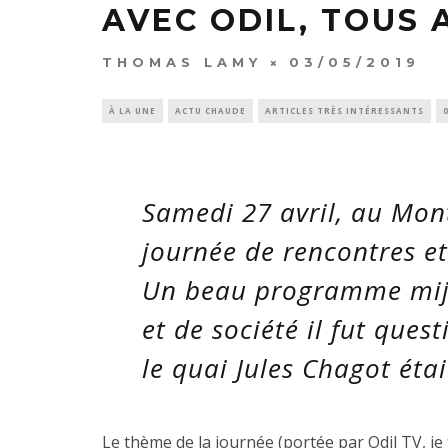
AVEC ODIL, TOUS 
THOMAS LAMY
03/05/2019
À LA UNE
ACTU CHAUDE
ARTICLES TRÈS INTÉRESSANTS
Samedi 27 avril, au Mont
journée de rencontres et
Un beau programme mijo
et de société il fut quest
le quai Jules Chagot étai
Le thème de la journée (portée par Odil TV, je te 