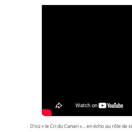
D’où « le Cri du Canari »… en écho au rôle de s