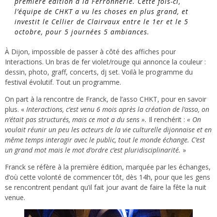
première édition à la Ferronnerie. Cette fois-ci,
l’équipe de CHKT a vu les choses en plus grand, et
investit le Cellier de Clairvaux entre le 1er et le 5
octobre, pour 5 journées 5 ambiances.
À Dijon, impossible de passer à côté des affiches pour
Interactions. Un bras de fer violet/rouge qui annonce la couleur :
dessin, photo, graff, concerts, dj set. Voilà le programme du
festival évolutif. Tout un programme.
On part à la rencontre de Franck, de l’asso CHKT, pour en savoir
plus. «
Interactions, c’est venu 6 mois après la création de l’asso, on
n’était pas structurés, mais ce mot a du sens ».
Il renchérit :
« On
voulait réunir un peu les acteurs de la vie culturelle dijonnaise et en
même temps interagir avec le public, tout le monde échange. C’est
un grand mot mais le mot d’ordre c’est pluridisciplinarité.
»
Franck se réfère à la première édition, marquée par les échanges,
d’où cette volonté de commencer tôt, dès 14h, pour que les gens
se rencontrent pendant qu’il fait jour avant de faire la fête la nuit
venue.