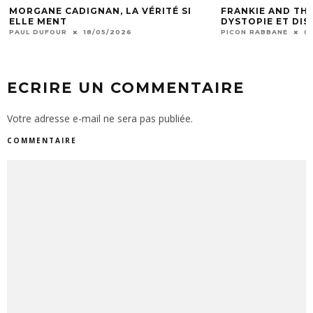
MORGANE CADIGNAN, LA VÉRITÉ SI
FRANKIE AND THE
ELLE MENT
DYSTOPIE ET DI
PAUL DUFOUR
18/05/2026
PICON RABBANE
0
ECRIRE UN COMMENTAIRE
Votre adresse e-mail ne sera pas publiée.
COMMENTAIRE