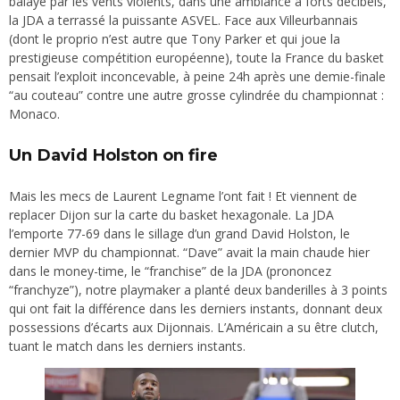
balayé par les vents violents, dans une ambiance à forts décibels,
la JDA a terrassé la puissante ASVEL. Face aux Villeurbannais
(dont le proprio n’est autre que Tony Parker et qui joue la
prestigieuse compétition européenne), toute la France du basket
pensait l’exploit inconcevable, à peine 24h après une demie-finale
“au couteau” contre une autre grosse cylindrée du championnat :
Monaco.
Un David Holston on fire
Mais les mecs de Laurent Legname l’ont fait ! Et viennent de
replacer Dijon sur la carte du basket hexagonale. La JDA
l’emporte 77-69 dans le sillage d’un grand David Holston, le
dernier MVP du championnat. “Dave” avait la main chaude hier
dans le money-time, le “franchise” de la JDA (prononcez
“franchyze”), notre playmaker a planté deux banderilles à 3 points
qui ont fait la différence dans les derniers instants, donnant deux
possessions d’écarts aux Dijonnais. L’Américain a su être clutch,
tuant le match dans les derniers instants.