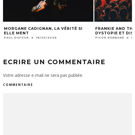
MORGANE CADIGNAN, LA VÉRITÉ SI
FRANKIE AND THE
ELLE MENT
DYSTOPIE ET DI
PAUL DUFOUR
18/05/2026
PICON RABBANE
0
ECRIRE UN COMMENTAIRE
Votre adresse e-mail ne sera pas publiée.
COMMENTAIRE