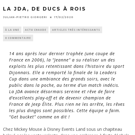
LA JDA, DE DUCS À ROIS
JULIAN-PIETRO GIORGERI
17/02/2020
À LA UNE
ACTU CHAUDE
ARTICLES TRÈS INTÉRESSANTS
0 COMMENTAIRE
14 ans après leur dernier trophée (une coupe de
France en 2006), la “Jeanne” a su réaliser un des
exploits les plus retentissant dans l’histoire du sport
Dijonnais. Elle a remporté la finale de la Leaders
Cup dans une ambiance des grands soirs, avec le
public dans la poche, au terme d’un match indécis.
La JDA avance désormais sereine et rêve de faire
d’excellents play-off et de devenir champion de
France de Jeep Élite. Plus rien ne les arrête, les rêves
les plus dingos sont possibles. Cette équipe a faim.
“Get bucket” comme on dit !
Chez Mickey Mouse à Disney Events Land sous un chapiteau