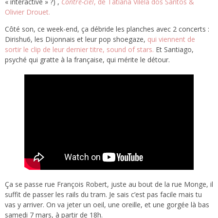
« interactive » ?) ,
Contre-ciel
, de Tatiana Vilela dos Santos &
Olivier Drouet.
Côté son, ce week-end, ça débride les planches avec 2 concerts :
Dirishu6, les Dijonnais et leur pop shoegaze,
qui viennent de
sortir le clip de leur dernier titre,
sound of stars.
Et Santiago,
psyché qui gratte à la française, qui mérite le détour.
Ça se passe rue François Robert, juste au bout de la rue Monge, il
suffit de passer les rails du tram. Je sais c’est pas facile mais tu
vas y arriver. On va jeter un oeil, une oreille, et une gorgée là bas
samedi 7 mars, à partir de 18h.