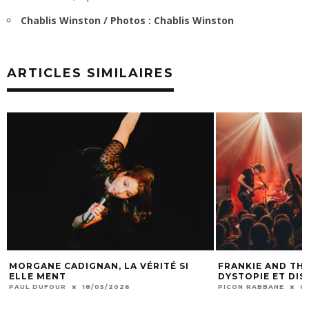
Chablis Winston / Photos : Chablis Winston
ARTICLES SIMILAIRES
AN, LA VÉRITÉ SI
FRANKIE AND THE WITCH FINGERS :
DYSTOPIE ET DISTO-PUNK
05/2026
PICON RABBANE
06/01/2026