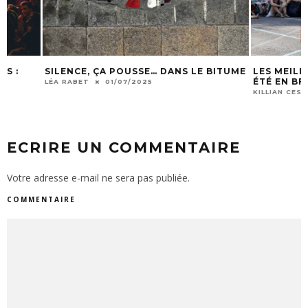
SILENCE, ÇA POUSSE… DANS LE BITUME
LES MEILLEURS F
ÉTÉ EN BFC
LÉA RABET
01/07/2025
KILLIAN CESTARI
1
ECRIRE UN COMMENTAIRE
Votre adresse e-mail ne sera pas publiée.
COMMENTAIRE