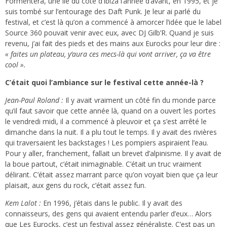
Formentera, une île du côté d’Ibiza l’année d’avant, en 1995, et je
suis tombé sur l’entourage des Daft Punk. Je leur ai parlé du
festival, et c’est là qu’on a commencé à amorcer l’idée que le label
Source 360 pouvait venir avec eux, avec DJ Gilb’R. Quand je suis
revenu, j’ai fait des pieds et des mains aux Eurocks pour leur dire :
« faites un plateau, y’aura ces mecs-là qui vont arriver, ça va être
cool ».
C’était quoi l’ambiance sur le festival cette année-là ?
Jean-Paul Roland
:
Il y avait vraiment un côté fin du monde parce
qu’il faut savoir que cette année là, quand on a ouvert les portes
le vendredi midi, il a commencé à pleuvoir et ça s’est arrêté le
dimanche dans la nuit. Il a plu tout le temps. Il y avait des rivières
qui traversaient les backstages ! Les pompiers aspiraient l’eau.
Pour y aller, franchement, fallait un brevet d’alpinisme. Il y avait de
la boue partout, c’était inimaginable. C’était un truc vraiment
délirant. C’était assez marrant parce qu’on voyait bien que ça leur
plaisait, aux gens du rock, c’était assez fun.
Kem Lalot :
En 1996, j’étais dans le public. Il y avait des
connaisseurs, des gens qui avaient entendu parler d’eux… Alors
que Les Eurocks, c’est un festival assez généraliste. C’est pas un