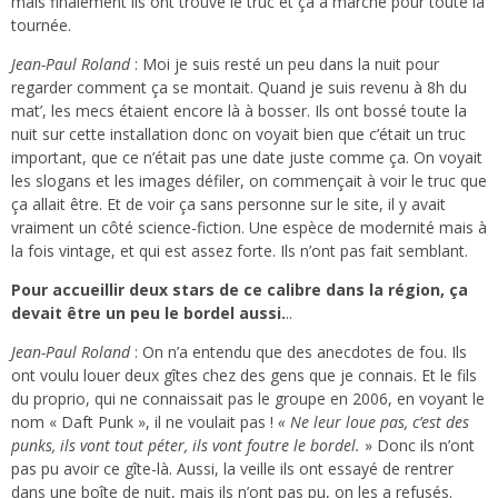
mais finalement ils ont trouvé le truc et ça a marché pour toute la
tournée.
Jean-Paul Roland
: Moi je suis resté un peu dans la nuit pour
regarder comment ça se montait. Quand je suis revenu à 8h du
mat’, les mecs étaient encore là à bosser. Ils ont bossé toute la
nuit sur cette installation donc on voyait bien que c’était un truc
important, que ce n’était pas une date juste comme ça. On voyait
les slogans et les images défiler, on commençait à voir le truc que
ça allait être. Et de voir ça sans personne sur le site, il y avait
vraiment un côté science-fiction. Une espèce de modernité mais à
la fois vintage, et qui est assez forte. Ils n’ont pas fait semblant.
Pour accueillir deux stars de ce calibre dans la région, ça
devait être un peu le bordel aussi.
..
Jean-Paul Roland
: On n’a entendu que des anecdotes de fou. Ils
ont voulu louer deux gîtes chez des gens que je connais. Et le fils
du proprio, qui ne connaissait pas le groupe en 2006, en voyant le
nom « Daft Punk », il ne voulait pas !
« Ne leur loue pas, c’est des
punks, ils vont tout péter, ils vont foutre le bordel.
» Donc ils n’ont
pas pu avoir ce gîte-là. Aussi, la veille ils ont essayé de rentrer
dans une boîte de nuit, mais ils n’ont pas pu, on les a refusés.