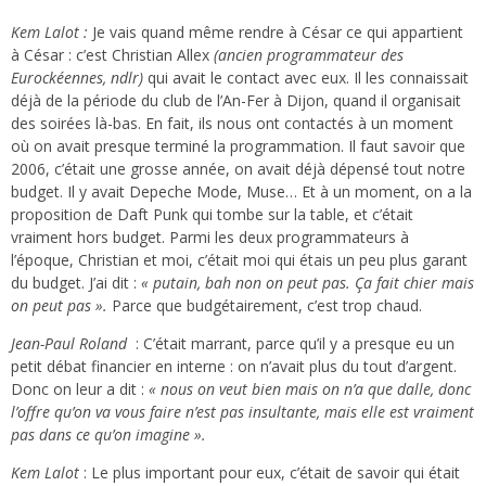
Kem Lalot :
Je vais quand même rendre à César ce qui appartient
à César : c’est Christian Allex
(ancien programmateur des
Eurockéennes, ndlr)
qui avait le contact avec eux. Il les connaissait
déjà de la période du club de l’An-Fer à Dijon, quand il organisait
des soirées là-bas. En fait, ils nous ont contactés à un moment
où on avait presque terminé la programmation. Il faut savoir que
2006, c’était une grosse année, on avait déjà dépensé tout notre
budget. Il y avait Depeche Mode, Muse… Et à un moment, on a la
proposition de Daft Punk qui tombe sur la table, et c’était
vraiment hors budget. Parmi les deux programmateurs à
l’époque, Christian et moi, c’était moi qui étais un peu plus garant
du budget. J’ai dit :
« putain, bah non on peut pas. Ça fait chier mais
on peut pas ».
Parce que budgétairement, c’est trop chaud.
Jean-Paul Roland
: C’était marrant, parce qu’il y a presque eu un
petit débat financier en interne : on n’avait plus du tout d’argent.
Donc on leur a dit :
« nous on veut bien mais on n’a que dalle, donc
l’offre qu’on va vous faire n’est pas insultante, mais elle est vraiment
pas dans ce qu’on imagine ».
Kem Lalot
: Le plus important pour eux, c’était de savoir qui était