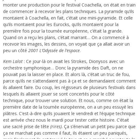
monter une production pour le festival Coachella, on était en train
de commencer à recevoir les plans techniques. La pyramide qu’ils
montaient à Coachella, en fait, c’était une mini-pyramide. Et celle
qu’ils montaient pour les Eurocks, qu’ils montaient pour la
première fois pour la tournée européenne, c’était la grande.
Quand on a reçu les plans, c’était marrant… On a commencé à
recevoir les images, les dessins, on voyait que ça allait avoir un
peu un côté
2001 L’Odyssée de l’espace
.
Kem Lalot
: Ce jour-là on avait les Strokes, Dionysos avec un
orchestre symphonique… Donc la pyramide des Daft, on ne
pouvait pas la laisser en place. Et alors là, c’était un truc de fou,
parce qu’ils ne s’attendaient pas à ça et se demandaient comment
ils allaient faire. Du coup, les régisseurs de plusieurs festivals dans
lesquels ils allaient jouer se sont concertés pour le côté
technique, pour trouver une solution. Et nous, comme on était la
première date de la tournée européenne, on a un peu essuyé les
plâtres. C’est-à-dire qu’ils jouaient le vendredi et l’équipe technique
est arrivée chez nous le mardi pour tester cette histoire. C’était
une sacré prise de tête
(rires)
. Ça s’énervait un petit peu parce que
ça ne marchait pas comme il faut, ils étaient un peu paniqués,