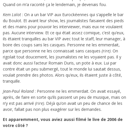
Quand on m’a raconté ça le lendemain, je devenais fou.
Kem Lalot
: On a un bar VIP aux Eurockéennes qui s’appelle le bar
du Boulot. Et avant leur show, les journalistes faisaient des pieds
et des mains pour pouvoir les interviewer, mais eux ne voulaient
pas. Aucune interview. Et ce qui était assez comique, c’est qu’eux,
ils étaient tranquilles au bar VIP avec tout le staff, leur manager, à
boire des coups sans les casques. Personne ne les emmerdait,
parce que personne ne les connaissait sans casques
(rire)
. On
rigolait tout doucement, les journalistes ne les voyaient pas. Il y
avait donc aussi l’acteur Romain Duris, un pote à eux. Lui par
contre était un peu submergé, tout le monde lui sautait dessus,
voulait prendre des photos. Alors qu’eux, ils étaient juste à côté,
tranquille.
Jean-Paul Roland
: Personne ne les emmerdait. On avait essayé,
après, de faire en sorte qu’ils passent un peu de musique, mais on
n’y est pas arrivé
(rire)
. Déjà qu’on avait un peu de chance de les
avoir, fallait pas non plus exagérer sur les demandes.
Et apparemment, vous aviez aussi filmé le live de 2006 de
votre côté ?