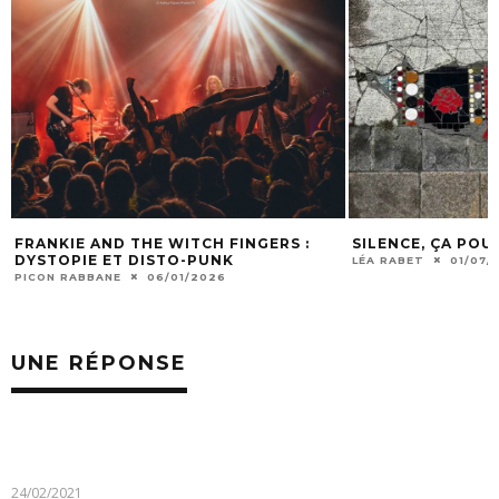
FRANKIE AND THE WITCH FINGERS :
SILENCE, ÇA POU
DYSTOPIE ET DISTO-PUNK
LÉA RABET
01/07/
PICON RABBANE
06/01/2026
UNE RÉPONSE
24/02/2021