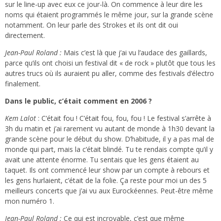
sur le line-up avec eux ce jour-là. On commence à leur dire les
noms qui étaient programmés le même jour, sur la grande scène
notamment. On leur parle des Strokes et ils ont dit oui
directement.
Jean-Paul Roland :
Mais c’est là que j’ai vu l’audace des gaillards,
parce qu’ils ont choisi un festival dit « de rock » plutôt que tous les
autres trucs où ils auraient pu aller, comme des festivals d’électro
finalement.
Dans le public, c’était comment en 2006 ?
Kem Lalot
: C’était fou ! C’était fou, fou, fou ! Le festival s’arrête à
3h du matin et j’ai rarement vu autant de monde à 1h30 devant la
grande scène pour le début du show. D’habitude, il y a pas mal de
monde qui part, mais la c’était blindé. Tu te rendais compte qu’il y
avait une attente énorme. Tu sentais que les gens étaient au
taquet. Ils ont commencé leur show par un compte à rebours et
les gens hurlaient, c’était de la folie. Ça reste pour moi un des 5
meilleurs concerts que j’ai vu aux Eurockéennes. Peut-être même
mon numéro 1.
Jean-Paul Roland :
Ce qui est incroyable, c’est que même