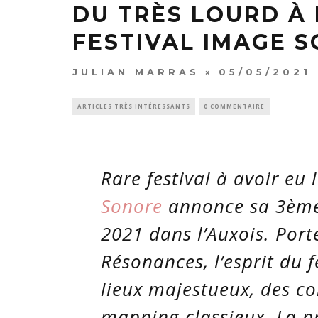
DU TRÈS LOURD À 
FESTIVAL IMAGE S
JULIAN MARRAS
05/05/2021
ARTICLES TRÈS INTÉRESSANTS
0 COMMENTAIRE
Rare festival à avoir eu l
Sonore
annonce sa 3ème 
2021 dans l’Auxois. Port
Résonances, l’esprit du f
lieux majestueux, des co
mapping classieux. La p