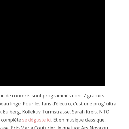
ine de concerts sont programmés dont 7 gratuits.
au linge. Pour les fans d’électro, c’est une prog’ ultra
k Eulberg, Kollektiv Turmstrasse, Sarah Kreis, NTO,
’ complète
se déguste ici
. Et en musique classique,
aysse, Eric-Maria Couturier, le quatuor Ars Nova ou