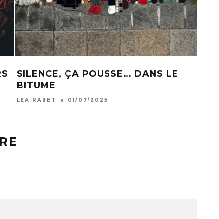
RS
SILENCE, ÇA POUSSE… DANS LE
LES
BITUME
CET
LÉA RABET
01/07/2025
KILL
RE