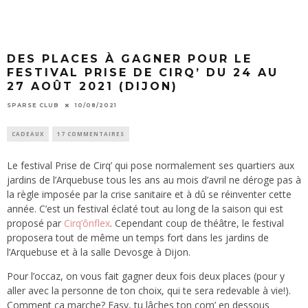
DES PLACES À GAGNER POUR LE
FESTIVAL PRISE DE CIRQ’ DU 24 AU
27 AOÛT 2021 (DIJON)
SPARSE CLUB
10/08/2021
CADEAUX
17 COMMENTAIRES
Le festival Prise de Cirq’ qui pose normalement ses quartiers aux
jardins de l’Arquebuse tous les ans au mois d’avril ne déroge pas à
la règle imposée par la crise sanitaire et à dû se réinventer cette
année. C’est un festival éclaté tout au long de la saison qui est
proposé par
Cirq’ônflex
. Cependant coup de théâtre, le festival
proposera tout de même un temps fort dans les jardins de
l’Arquebuse et à la salle Devosge à Dijon.
Pour l’occaz, on vous fait gagner deux fois deux places (pour y
aller avec la personne de ton choix, qui te sera redevable à vie!).
Comment ça marche? Easy, tu lâches ton com’ en dessous