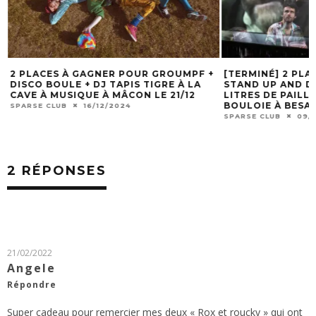
2 PLACES À GAGNER POUR GROUMPF +
[TERMINÉ] 2 PLA
DISCO BOULE + DJ TAPIS TIGRE À LA
STAND UP AND D
CAVE À MUSIQUE À MÂCON LE 21/12
LITRES DE PAILL
BOULOIE À BESAN
SPARSE CLUB
16/12/2024
SPARSE CLUB
09/1
2 RÉPONSES
21/02/2022
Angele
Répondre
Super cadeau pour remercier mes deux « Rox et roucky » qui ont