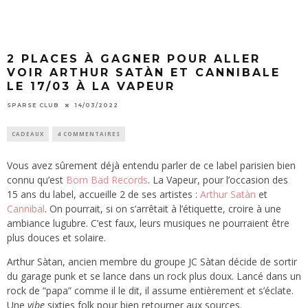
2 PLACES À GAGNER POUR ALLER
VOIR ARTHUR SATÀN ET CANNIBALE
LE 17/03 À LA VAPEUR
SPARSE CLUB
14/03/2022
CADEAUX
4 COMMENTAIRES
Vous avez sûrement déjà entendu parler de ce label parisien bien
connu qu’est
Born Bad Records
. La Vapeur, pour l’occasion des
15 ans du label, accueille 2 de ses artistes :
Arthur Satàn
et
Cannibal
. On pourrait, si on s’arrêtait à l’étiquette, croire à une
ambiance lugubre. C’est faux, leurs musiques ne pourraient être
plus douces et solaire.
Arthur Sàtan, ancien membre du groupe JC Sàtan décide de sortir
du garage punk et se lance dans un rock plus doux. Lancé dans un
rock de “papa” comme il le dit, il assume entièrement et s’éclate.
Une
vibe
sixties folk pour bien retourner aux sources.