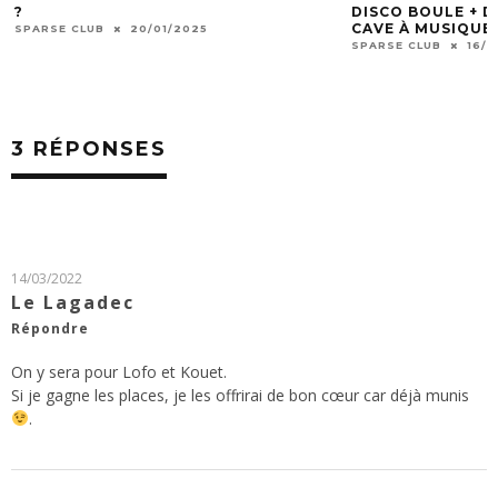
?
DISCO BOULE + DJ
CAVE À MUSIQUE 
SPARSE CLUB
20/01/2025
SPARSE CLUB
16/1
3 RÉPONSES
14/03/2022
Le Lagadec
Répondre
On y sera pour Lofo et Kouet.
Si je gagne les places, je les offrirai de bon cœur car déjà munis
.