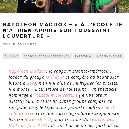
NAPOLEON MADDOX – « À L’ÉCOLE JE
N’AI RIEN APPRIS SUR TOUSSAINT
LOUVERTURE »
MAIA
22/04/2022
À LA UNE
ARTICLES TRÈS INTÉRESSANTS
INTERVIEW
0 COMMENTAIRE
Napoleon Maddox
, le rappeur bisonto-américain,
leader du groupe
Iswhat
?!
et compère du
beatmaker
bisontin
Sorg
, n’en fini plus de multiplier les projets.
Il a monté « L’ouverture de Toussaint » un spectacle-
hommage à
Toussaint Louverture
(le libérateur
d’Haïti) où il a réuni un super groupe composé de
son pote Sorg, le légendaire pianiste malien
Cheick
Tidiane Seck
et le tout aussi légendaire saxophoniste
haïtien
Jowee Omicil
, dans le cadre du
Festival Des
Nuits de Joux 2021
. Ils ont tourné un peu partout en