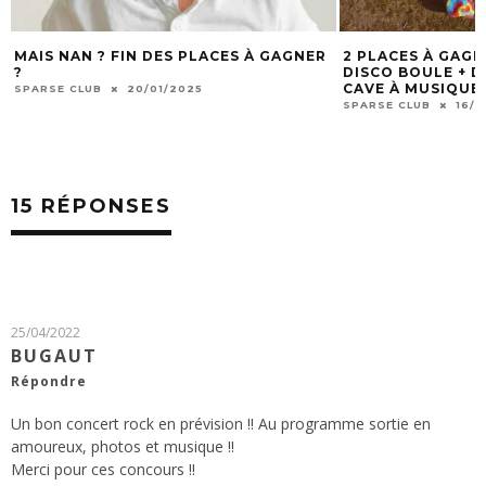
 GAGNER
2 PLACES À GAGNER POUR GROUMPF +
[TERMINÉ
DISCO BOULE + DJ TAPIS TIGRE À LA
STAND UP
CAVE À MUSIQUE À MÂCON LE 21/12
LITRES D
BOULOIE 
SPARSE CLUB
16/12/2024
SPARSE CL
15 RÉPONSES
25/04/2022
BUGAUT
Répondre
Un bon concert rock en prévision !! Au programme sortie en
amoureux, photos et musique !!
Merci pour ces concours !!