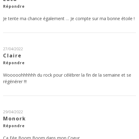
Répondre
Je tente ma chance également … Je compte sur ma bonne étoile !
27/04/2022
Claire
Répondre
Wooooohhhhhh du rock pour célébrer la fin de la semaine et se
régénérer !!!
29/04/2022
Monork
Répondre
Ça Fée Boom Boom dans mon Coeur