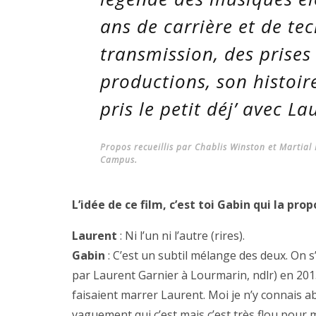
ans de carrière et de te
transmission, des prises 
productions, son histoir
pris le petit déj’ avec L
Propos recueillis par Chablis Winston et Martial
Campus.
L’idée de ce film, c’est toi Gabin qui la pro
Laurent
: Ni l’un ni l’autre (rires).
Gabin
: C’est un subtil mélange des deux. On s
par Laurent Garnier à Lourmarin, ndlr) en 2013.
faisaient marrer Laurent. Moi je n’y connais a
vaguement qui c’est mais c’est très flou pour m