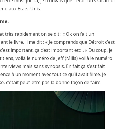
cette musique-là, je trouvais que c’était un vrai atout.
 venu aux États-Unis.
ême.
 très rapidement on se dit : « Ok on fait un
nt le livre, il me dit : « Je comprends que Détroit c’est
’est important, ça c’est important etc… » Du coup, je
t tiens, voilà le numéro de Jeff (Mills) voilà le numéro
interviews mais sans synopsis. En fait ça s’est fait
nce à un moment avec tout ce qu’il avait filmé. Je
e, c’était peut-être pas la bonne façon de faire.