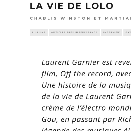
LA VIE DE LOLO
CHABLIS WINSTON ET MARTIA
À LA UNE
ARTICLES TRÈS INTÉRESSANTS
INTERVIEW
0 
Laurent Garnier est reve
film,
Off the record
, ave
Une histoire de la musiq
de la vie de Laurent Gar
crème de l’électro mondi
Gou, en passant par Ric
légende des musiques él