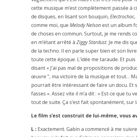
cette musique m’est complètement passée à côt
de disques, en lisant son bouquin,
Electrochoc
,
comme moi, que
Melody Nelson
est un album fo
de choses en commun. Surtout, je me rends c
en m’étant arrêté à
Ziggy Stardust
. Je me dis q
de la techno. Il en parle super bien et son liv
toute cette époque. L’idée me taraude. Et puis
disant « J’ai pas mal de propositions de prod
œuvre ”, ma victoire de la musique et tout… Ma
pourrait être intéressant de faire un docu. Et si 
fasses ». Assez vite il m’a dit : « Est-ce que tu 
tout de suite. Ça s’est fait spontanément, sur
Le film s’est construit de lui-même, vous av
L :
Exactement. Gabin a commencé à me suivre e