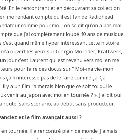
é. En le rencontrant et en découvrant sa collection
 en me rendant compte qu’il est fan de Radiohead
ndateur comme pour moi : on se dit qu’on a pas mal
ompte que j’ai complètement loupé 40 ans de musique
ue c’est quand même hyper intéressant cette histoire
re m’a ouvert les yeux sur Giorgio Moroder, Kraftwerk,
 un jour c’est Laurent qui est revenu vers moi en me
ucteurs pour faire des docus sur “ Moi-ma vie-mon
is ça m’intéresse pas de le faire comme ça. Ça
il y a un film j’aimerais bien que ce soit toi qui le
veux venir au Japon avec moi en tournée ? ». J’ai dit oui
 la route, sans scénario, au début sans producteur.
anciez et le film avançait aussi ?
n tournée. Il a rencontré plein de monde. J’aimais