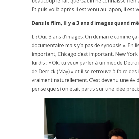
beaucoup le fait que Gabin ne connaisse rien à 
Et puis voilà après il est venu au Japon, il est
Dans le film, il y a 3 ans d’images quand m
L :
Oui, 3 ans d’images. On démarre comme ça et
documentaire mais y’a pas de synopsis ». En lisa
important, Chicago c’est important, New York c
lui dis : « Ok, tu veux parler à un mec de Détroi
de Derrick (May) » et il se retrouve à faire des 
vraiment naturellement. C’est devenu une évide
pense que si on était partis sur une idée précis