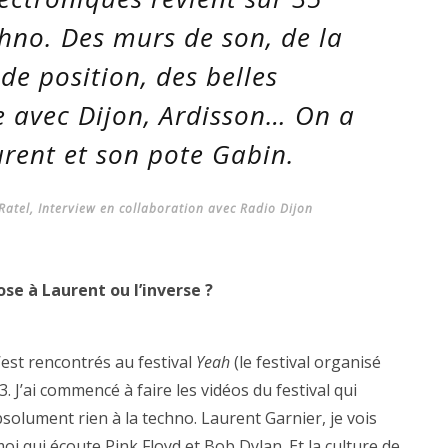
chno. Des murs de son, de la
de position, des belles
e avec Dijon, Ardisson… On a
aurent et son pote Gabin.
 Ratel, Interview en collaboration avec Radio Dijon
pose à Laurent ou l’inverse ?
’est rencontrés au festival
Yeah
(le festival organisé
 J’ai commencé à faire les vidéos du festival qui
bsolument rien à la techno. Laurent Garnier, je vois
oi qui écoute Pink Floyd et Bob Dylan. Et la culture de