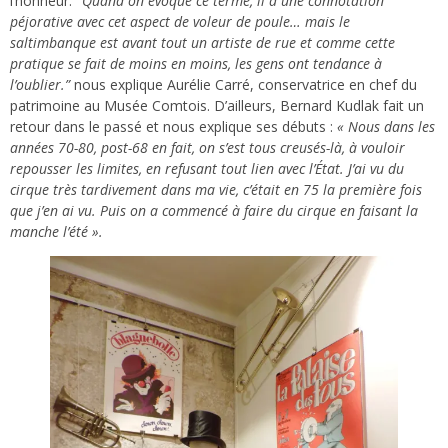
l’honneur.
“
Quand on évoque ce terme, il a une connotation
péjorative avec cet aspect de voleur de poule… mais le
saltimbanque est avant tout un artiste de rue et comme cette
pratique se fait de moins en moins, les gens ont tendance à
l’oublier.”
nous explique Aurélie Carré, conservatrice en chef du
patrimoine au Musée Comtois. D’ailleurs, Bernard Kudlak fait un
retour dans le passé et nous explique ses débuts :
« Nous dans les
années 70-80, post-68 en fait, on s’est tous creusés-là, à vouloir
repousser les limites, en refusant tout lien avec l’État. J’ai vu du
cirque très tardivement dans ma vie, c’était en 75 la première fois
que j’en ai vu. Puis on a commencé à faire du cirque en faisant la
manche l’été ».