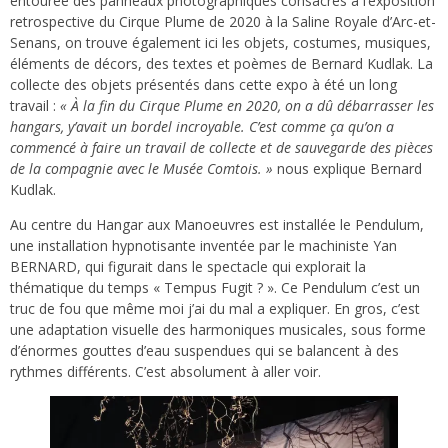
entourée des panneaux photographiques consacrés à l’exposition
retrospective du Cirque Plume de 2020 à la Saline Royale d’Arc-et-
Senans, on trouve également ici les objets, costumes, musiques,
éléments de décors, des textes et poèmes de Bernard Kudlak. La
collecte des objets présentés dans cette expo à été un long
travail :
« À la fin du Cirque Plume en 2020, on a dû débarrasser les
hangars, y’avait un bordel incroyable. C’est comme ça qu’on a
commencé à faire un travail de collecte et de sauvegarde des pièces
de la compagnie avec le Musée Comtois. »
nous explique Bernard
Kudlak.
Au centre du Hangar aux Manoeuvres est installée le Pendulum,
une installation hypnotisante inventée par le machiniste Yan
BERNARD, qui figurait dans le spectacle qui explorait la
thématique du temps « Tempus Fugit ? ». Ce Pendulum c’est un
truc de fou que même moi j’ai du mal a expliquer. En gros, c’est
une adaptation visuelle des harmoniques musicales, sous forme
d’énormes gouttes d’eau suspendues qui se balancent à des
rythmes différents. C’est absolument à aller voir.