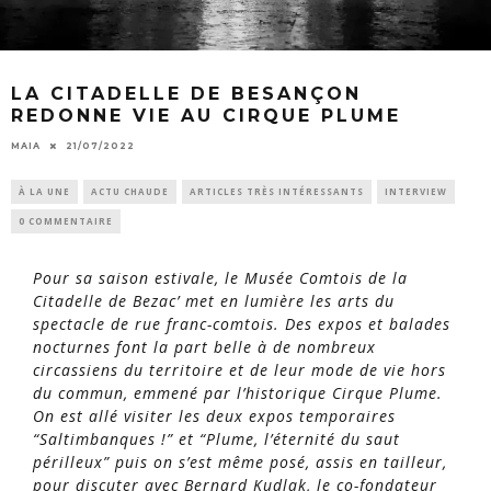
LA CITADELLE DE BESANÇON
REDONNE VIE AU CIRQUE PLUME
MAIA
21/07/2022
À LA UNE
ACTU CHAUDE
ARTICLES TRÈS INTÉRESSANTS
INTERVIEW
0 COMMENTAIRE
Pour sa saison estivale, le Musée Comtois de la
Citadelle de Bezac’ met en lumière les arts du
spectacle de rue franc-comtois. Des expos et balades
nocturnes font la part belle à de nombreux
circassiens du territoire et de leur mode de vie hors
du commun, emmené par l’historique Cirque Plume.
On est allé visiter les deux expos temporaires
“Saltimbanques !” et “Plume, l’éternité du saut
périlleux” puis on s’est
même posé, assis en tailleur,
pour discuter avec Bernard Kudlak, le co-fondateur