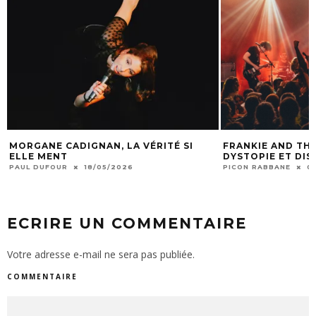
MORGANE CADIGNAN, LA VÉRITÉ SI
FRANKIE AND THE
ELLE MENT
DYSTOPIE ET DI
PAUL DUFOUR
18/05/2026
PICON RABBANE
0
ECRIRE UN COMMENTAIRE
Votre adresse e-mail ne sera pas publiée.
COMMENTAIRE