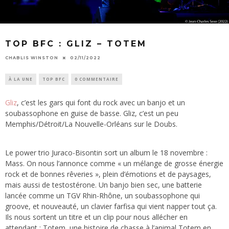
TOP BFC : GLIZ – TOTEM
CHABLIS WINSTON
02/11/2022
À LA UNE
TOP BFC
0 COMMENTAIRE
Gliz
, c’est les gars qui font du rock avec un banjo et un
soubassophone en guise de basse. Gliz, c’est un peu
Memphis/Détroit/La Nouvelle-Orléans sur le Doubs.
Le power trio Juraco-Bisontin sort un album le 18 novembre :
Mass. On nous l’annonce comme « un mélange de grosse énergie
rock et de bonnes rêveries », plein d’émotions et de paysages,
mais aussi de testostérone. Un banjo bien sec, une batterie
lancée comme un TGV Rhin-Rhône, un soubassophone qui
groove, et nouveauté, un clavier farfisa qui vient napper tout ça.
Ils nous sortent un titre et un clip pour nous allécher en
attendant : Totem, une histoire de chasse à l’animal Totem en