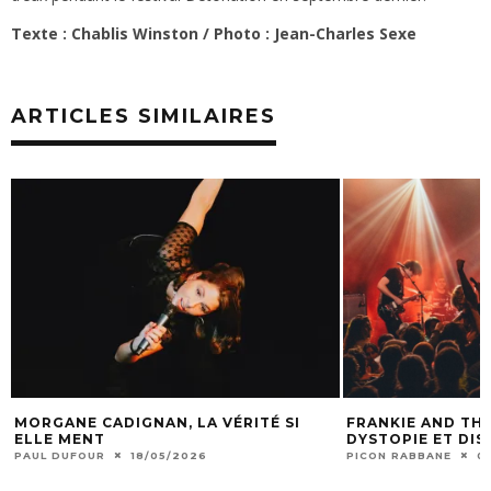
Texte : Chablis Winston / Photo : Jean-Charles Sexe
ARTICLES SIMILAIRES
MORGANE CADIGNAN, LA VÉRITÉ SI
FRANKIE AND THE
ELLE MENT
DYSTOPIE ET DI
PAUL DUFOUR
18/05/2026
PICON RABBANE
0