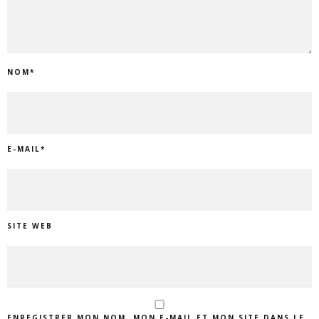
NOM
*
E-MAIL
*
SITE WEB
ENREGISTRER MON NOM, MON E-MAIL ET MON SITE DANS LE