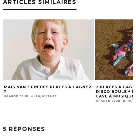
ARTICLES SIMILAIRES
N DES PLACES À GAGNER
2 PLACES À GAGNER POUR GROUM
DISCO BOULE + DJ TAPIS TIGRE À 
CAVE À MUSIQUE À MÂCON LE 21/1
20/01/2025
SPARSE CLUB
16/12/2024
5 RÉPONSES