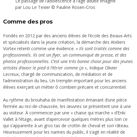
Le passage de l’adolescence à l’âge adulte imaginé
par Lou Le Texier © Pauline Rosen-Cros
Comme des pros
Fondés en 2012 par des anciens élèves de l’école des Beaux-Arts
et spécialisés dans la jeune création, la démarche des Ateliers
Vortex retenti comme une évidence.
« Ils sont traités comme des
professionnels. Ils ont un flyer, un communiqué de presse, et des
photos professionnelles. C’est une très bonne chose pour des jeunes
artistes d’avoir le pied à l’étrier comme ça »
, Indique Olivier
Lecreux, chargé de communication, de médiation et de
l’administration du lieu
.
Un tremplin important pour les anciens
élèves exerçant un métier ô combien précaire et concurrentiel.
Au rythme du brouhaha de manifestation émanant d’une pièce
fermée au rez-de-chaussée, les œuvres se présentent une à une
au visiteur. À commencer par une « chaise qui marche » d’Enki
Vallet à l’étage, avant d’apercevoir quelques mètres plus loin ce
qui s’apparente à un gros tas de crottin de cheval et son râteau.
Heureusement pour les narines du public, il s’agit en réalité de