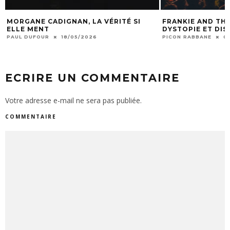
VÉRITÉ SI
FRANKIE AND THE WITCH FINGERS :
BAG
DYSTOPIE ET DISTO-PUNK
DE 
PICON RABBANE
06/01/2026
CHAB
ECRIRE UN COMMENTAIRE
Votre adresse e-mail ne sera pas publiée.
COMMENTAIRE