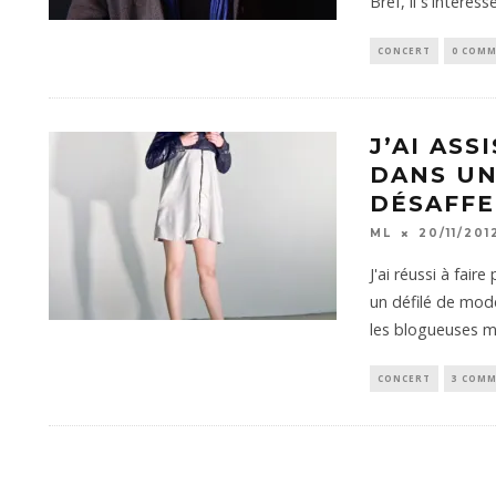
Bref, il s'intéress
CONCERT
0 COMM
J’AI ASS
DANS UN
DÉSAFFE
ML
20/11/201
J'ai réussi à fai
un défilé de mod
les blogueuses 
CONCERT
3 COMM