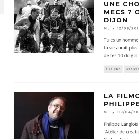
UNE CHO
MECS ? O
DIJON
ML
12/09/20
Tu es un homme 
ta vie aurait plus
de tes 10 doigts
À LA UNE
ARTICL
LA FILM
PHILIPP
ML
09/04/20
Philippe Langlois
l’Atelier de créa