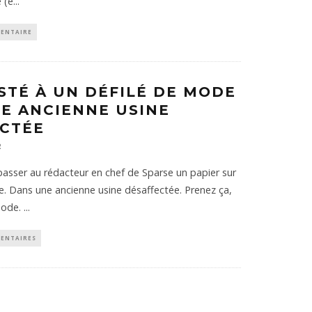
e (e
...
ENTAIRE
ISTÉ À UN DÉFILÉ DE MODE
E ANCIENNE USINE
CTÉE
2
re passer au rédacteur en chef de Sparse un papier sur
e. Dans une ancienne usine désaffectée. Prenez ça,
mode.
...
ENTAIRES