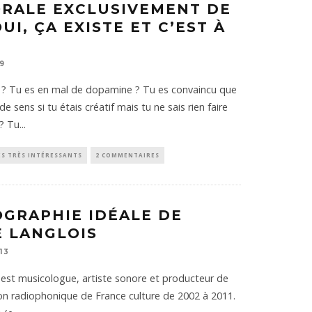
RALE EXCLUSIVEMENT DE
UI, ÇA EXISTE ET C’EST À
19
? Tu es en mal de dopamine ? Tu es convaincu que
 de sens si tu étais créatif mais tu ne sais rien faire
 ? Tu
...
ES TRÈS INTÉRESSANTS
2 COMMENTAIRES
OGRAPHIE IDÉALE DE
E LANGLOIS
13
 est musicologue, artiste sonore et producteur de
tion radiophonique de France culture de 2002 à 2011.