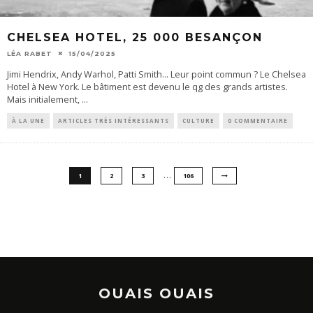
CHELSEA HOTEL, 25 000 BESANÇON
LÉA RABET
15/04/2025
Jimi Hendrix, Andy Warhol, Patti Smith… Leur point commun ? Le Chelsea
Hotel à New York. Le bâtiment est devenu le qg des grands artistes.
Mais initialement,
...
À LA UNE
ARTICLES TRÈS INTÉRESSANTS
CULTURE
0 COMMENTAIRE
…
1
2
3
106
OUAIS OUAIS