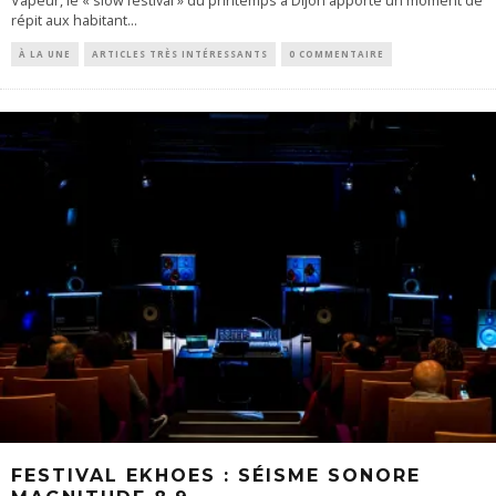
Vapeur, le « slow festival » du printemps à Dijon apporte un moment de
répit aux habitant
...
À LA UNE
ARTICLES TRÈS INTÉRESSANTS
0 COMMENTAIRE
FESTIVAL EKHOES : SÉISME SONORE