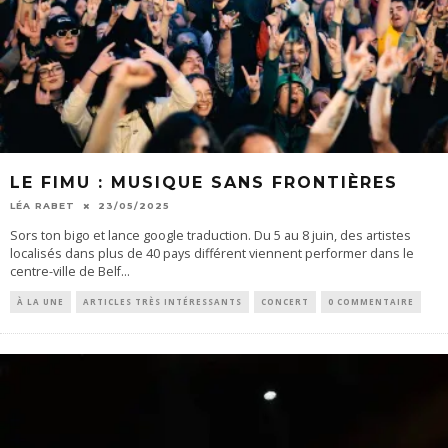
LE FIMU : MUSIQUE SANS FRONTIÈRES
LÉA RABET
23/05/2025
Sors ton bigo et lance google traduction. Du 5 au 8 juin, des artistes
localisés dans plus de 40 pays différent viennent performer dans le
centre-ville de Belf
...
À LA UNE
ARTICLES TRÈS INTÉRESSANTS
CONCERT
0 COMMENTAIRE