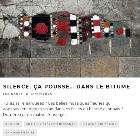
SILENCE, ÇA POUSSE… DANS LE BITUME
LÉA RABET
01/07/2025
Tu les as remarquées ? Ces belles mosaïques fleuries qui
apparaissent depuis un an dans les failles du bitume dijonnais ?
Derrière cette initiative, l’enseign
...
À LA UNE
ARTICLES TRÈS INTÉRESSANTS
LES GENS QUI PÈSENT
UN COMMENTAIRE