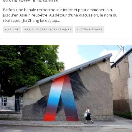
SYLVAIN CATET
10/06/2025
Parfois une banale recherche sur internet peut emmener loin.
Jusqu'en Asie ? Peut-être. Au détour d'une discussion, le nom du
réalisateur Jia Zhang-ke est tap
...
À LA UNE
ARTICLES TRÈS INTÉRESSANTS
0 COMMENTAIRE