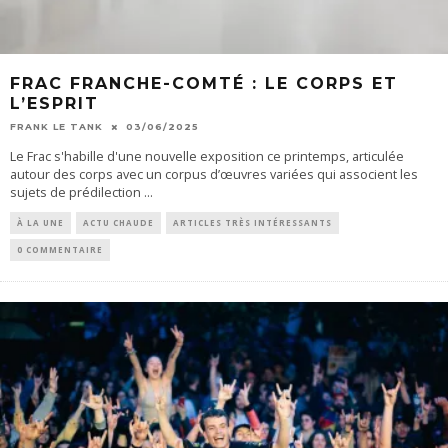
FRAC FRANCHE-COMTÉ : LE CORPS ET
L’ESPRIT
FRANK LE TANK
03/06/2025
Le Frac s'habille d'une nouvelle exposition ce printemps, articulée
autour des corps avec un corpus d’œuvres variées qui associent les
sujets de prédilection
...
À LA UNE
ACTU CHAUDE
ARTICLES TRÈS INTÉRESSANTS
0 COMMENTAIRE