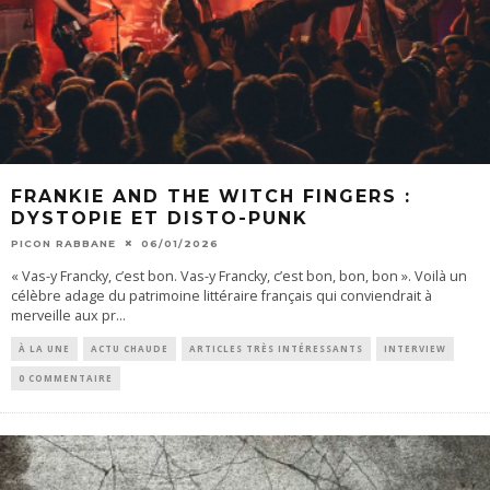
FRANKIE AND THE WITCH FINGERS :
DYSTOPIE ET DISTO-PUNK
PICON RABBANE
06/01/2026
« Vas-y Francky, c’est bon. Vas-y Francky, c’est bon, bon, bon ». Voilà un
célèbre adage du patrimoine littéraire français qui conviendrait à
merveille aux pr
...
À LA UNE
ACTU CHAUDE
ARTICLES TRÈS INTÉRESSANTS
INTERVIEW
0 COMMENTAIRE