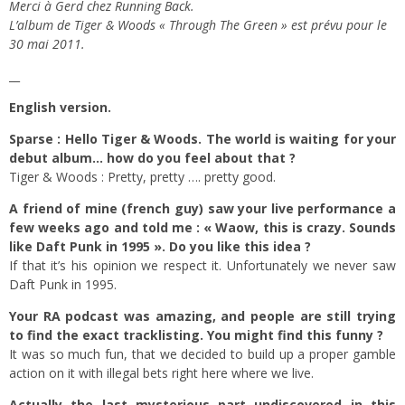
Merci à Gerd chez Running Back.
L’album de Tiger & Woods « Through The Green » est prévu pour le
30 mai 2011.
__
English version.
Sparse : Hello Tiger & Woods. The world is waiting for your
debut album… how do you feel about that ?
Tiger & Woods : Pretty, pretty …. pretty good.
A friend of mine (french guy) saw your live performance a
few weeks ago and told me : « Waow, this is crazy. Sounds
like Daft Punk in 1995 ». Do you like this idea ?
If that it’s his opinion we respect it. Unfortunately we never saw
Daft Punk in 1995.
Your RA podcast was amazing, and people are still trying
to find the exact tracklisting. You might find this funny ?
It was so much fun, that we decided to build up a proper gamble
action on it with illegal bets right here where we live.
Actually the last mysterious part undiscovered in this