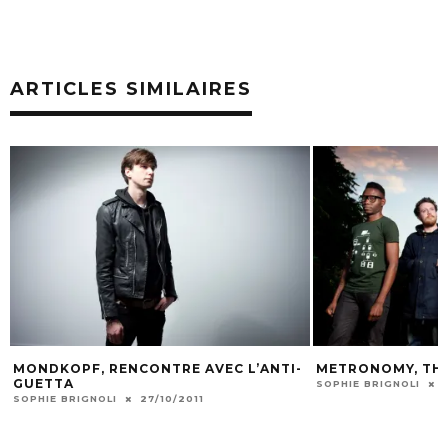
ARTICLES SIMILAIRES
TRE AVEC L’ANTI-
METRONOMY, THE LOOK OF THE YEAR
SOPHIE BRIGNOLI
11/10/2011
/10/2011