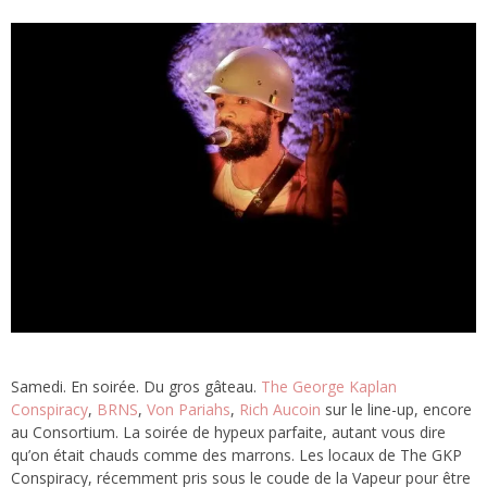
Samedi. En soirée. Du gros gâteau.
The George Kaplan
Conspiracy
,
BRNS
,
Von Pariahs
,
Rich Aucoin
sur le line-up, encore
au Consortium. La soirée de hypeux parfaite, autant vous dire
qu’on était chauds comme des marrons. Les locaux de The GKP
Conspiracy, récemment pris sous le coude de la Vapeur pour être