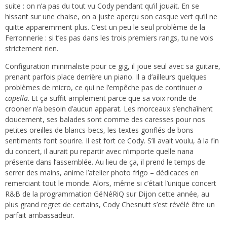
suite : on n’a pas du tout vu Cody pendant qu’il jouait. En se
hissant sur une chaise, on a juste aperçu son casque vert qu’il ne
quitte apparemment plus. C’est un peu le seul problème de la
Ferronnerie : si t’es pas dans les trois premiers rangs, tu ne vois
strictement rien.
Configuration minimaliste pour ce gig, il joue seul avec sa guitare,
prenant parfois place derrière un piano. Il a d’ailleurs quelques
problèmes de micro, ce qui ne l’empêche pas de continuer
a
capella
. Et ça suffit amplement parce que sa voix ronde de
crooner n’a besoin d’aucun apparat. Les morceaux s’enchaînent
doucement, ses balades sont comme des caresses pour nos
petites oreilles de blancs-becs, les textes gonflés de bons
sentiments font sourire. Il est fort ce Cody. S’il avait voulu, à la fin
du concert, il aurait pu repartir avec n’importe quelle nana
présente dans l’assemblée. Au lieu de ça, il prend le temps de
serrer des mains, anime l’atelier photo frigo – dédicaces en
remerciant tout le monde. Alors, même si c’était l’unique concert
R&B de la programmation GéNéRiQ sur Dijon cette année, au
plus grand regret de certains, Cody Chesnutt s’est révélé être un
parfait ambassadeur.