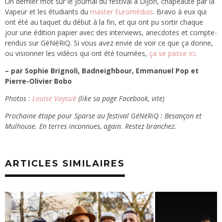
Un dernier mot sur le journal du festival à Dijon, chapeauté par la
Vapeur et les étudiants du
master Euromédias
. Bravo à eux qui
ont été au taquet du début à la fin, et qui ont pu sortir chaque
jour une édition papier avec des interviews, anecdotes et compte-
rendus sur GéNéRiQ. Si vous avez envie de voir ce que ça donne,
ou visionner les vidéos qui ont été tournées,
ça se passe ici
.
– par Sophie Brignoli, Badneighbour, Emmanuel Pop et
Pierre-Olivier Bobo
Photos :
Louise Vayssié
(like sa page Facebook, vite)
Prochaine étape pour Sparse au festival GéNéRiQ : Besançon et
Mulhouse. En terres inconnues, again. Restez branchez.
ARTICLES SIMILAIRES