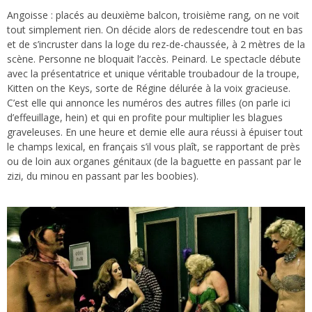
Angoisse : placés au deuxième balcon, troisième rang, on ne voit
tout simplement rien. On décide alors de redescendre tout en bas
et de s’incruster dans la loge du rez-de-chaussée, à 2 mètres de la
scène. Personne ne bloquait l’accès. Peinard. Le spectacle débute
avec la présentatrice et unique véritable troubadour de la troupe,
Kitten on the Keys, sorte de Régine délurée à la voix gracieuse.
C’est elle qui annonce les numéros des autres filles (on parle ici
d’effeuillage, hein) et qui en profite pour multiplier les blagues
graveleuses. En une heure et demie elle aura réussi à épuiser tout
le champs lexical, en français s’il vous plaît, se rapportant de près
ou de loin aux organes génitaux (de la baguette en passant par le
zizi, du minou en passant par les boobies).