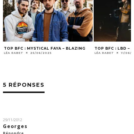
L FAYA – BLAZING
TOP BFC : LBD – COCCOTTI
25
LÉA RABET
11/06/2025
5 RÉPONSES
29/11/2012
Georges
Répondre