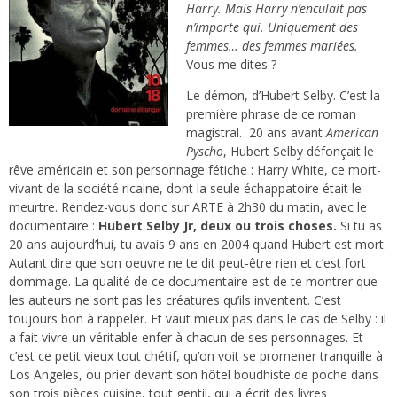
Harry. Mais Harry n’enculait pas
n’importe qui. Uniquement des
femmes… des femmes mariées.
Vous me dites ?
Le démon, d’Hubert Selby. C’est la
première phrase de ce roman
magistral.
20 ans avant
American
Pyscho
, Hubert Selby défonçait le
rêve américain et son personnage fétiche : Harry White, ce mort-
vivant de la société ricaine, dont la seule échappatoire était le
meurtre. Rendez-vous donc sur
ARTE à 2h30 du matin, avec le
documentaire :
Hubert Selby Jr, deux ou trois choses.
Si tu as
20 ans aujourd’hui, tu avais 9 ans en 2004 quand Hubert est mort.
Autant dire que son oeuvre ne te dit peut-être rien et c’est fort
dommage. La qualité de ce documentaire est de te montrer que
les auteurs ne sont pas les créatures qu’ils inventent. C’est
toujours bon à rappeler. Et vaut mieux pas dans le cas de Selby : il
a fait vivre un véritable enfer à chacun de ses personnages. Et
c’est ce petit vieux tout chétif, qu’on voit se promener tranquille à
Los Angeles, ou prier devant son hôtel boudhiste de poche dans
son trois pièces cuisine, tout gentil, qui a écrit des livres