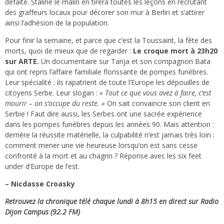
défaite. Staline le malin en tirera toutes les leçons en recrutant
des graffeurs locaux pour décorer son mur à Berlin et s’attirer
ainsi l’adhésion de la population.
Pour finir la semaine, et parce que c’est la Toussaint, la fête des
morts, quoi de mieux que de regarder :
Le croque mort à 23h20
sur ARTE.
Un documentaire sur Tanja et son compagnon Bata
qui ont repris l’affaire familiale florissante de pompes funèbres.
Leur spécialité : ils rapatrient de toute l’Europe les dépouilles de
citoyens Serbe. Leur slogan :
« Tout ce que vous avez à faire, c’est
mourir – on s’occupe du reste. »
On sait convaincre son client en
Serbie ! Faut dire aussi, les Serbes ont une sacrée expérience
dans les pompes funèbres depuis les années 90. Mais attention :
derrière la réussite matérielle, la culpabilité n’est jamais très loin :
comment mener une vie heureuse lorsqu’on est sans cesse
confronté à la mort et au chagrin ? Réponse avec les six feet
under d’Europe de l’est.
– Nicdasse Croasky
Retrouvez la chronique télé chaque lundi à 8h15 en direct sur Radio
Dijon Campus (92.2 FM)