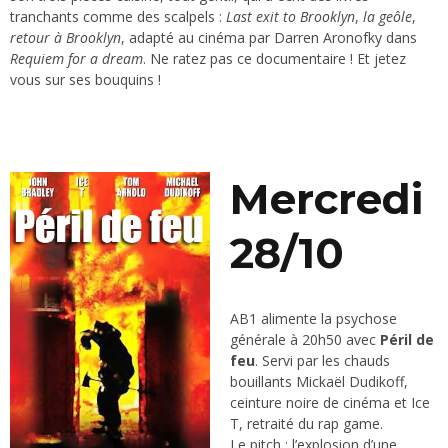
tranchants comme des scalpels :
Last exit to Brooklyn
,
la geôle
,
retour à Brooklyn
, adapté au cinéma par Darren Aronofky dans
Requiem for a dream
. Ne ratez pas ce documentaire ! Et jetez
vous sur ses bouquins !
Mercredi
28/10
AB1 alimente la psychose
générale à 20h50 avec
Péril de
feu
. Servi par les chauds
bouillants Mickaël Dudikoff,
ceinture noire de cinéma et Ice
T, retraité du rap game.
Le pitch : l’explosion d’une