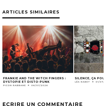
ARTICLES SIMILAIRES
FRANKIE AND THE WITCH FINGERS :
SILENCE, ÇA POU
DYSTOPIE ET DISTO-PUNK
LÉA RABET
01/07/2
PICON RABBANE
06/01/2026
ECRIRE UN COMMENTAIRE