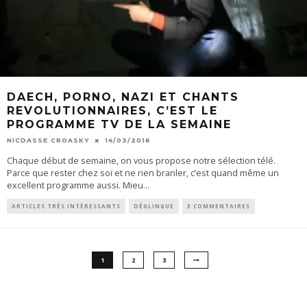
DAECH, PORNO, NAZI ET CHANTS
REVOLUTIONNAIRES, C’EST LE
PROGRAMME TV DE LA SEMAINE
NICDASSE CROASKY
14/03/2016
Chaque début de semaine, on vous propose notre sélection télé.
Parce que rester chez soi et ne rien branler, c’est quand même un
excellent programme aussi. Mieu
...
ARTICLES TRÈS INTÉRESSANTS
DÉGLINGUE
3 COMMENTAIRES
1
2
3