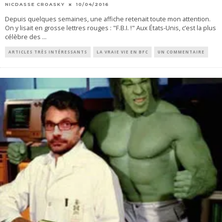
NICDASSE CROASKY
10/04/2016
Depuis quelques semaines, une affiche retenait toute mon attention.
On y lisait en grosse lettres rouges : "F.B.I. !" Aux États-Unis, c’est la plus
célèbre des
...
ARTICLES TRÈS INTÉRESSANTS
LA VRAIE VIE EN BFC
UN COMMENTAIRE