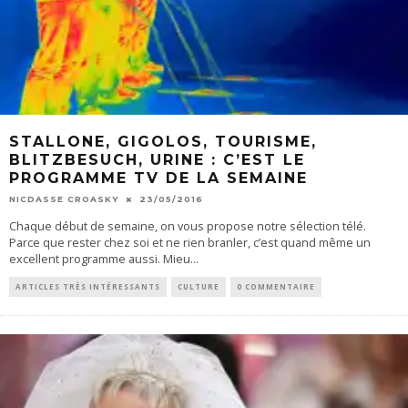
STALLONE, GIGOLOS, TOURISME,
BLITZBESUCH, URINE : C’EST LE
PROGRAMME TV DE LA SEMAINE
NICDASSE CROASKY
23/05/2016
Chaque début de semaine, on vous propose notre sélection télé.
Parce que rester chez soi et ne rien branler, c’est quand même un
excellent programme aussi. Mieu
...
ARTICLES TRÈS INTÉRESSANTS
CULTURE
0 COMMENTAIRE