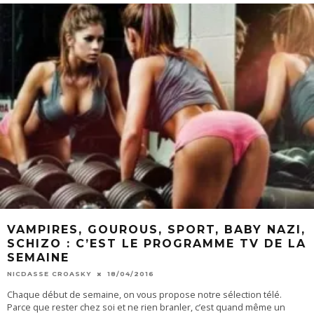
VAMPIRES, GOUROUS, SPORT, BABY NAZI,
SCHIZO : C’EST LE PROGRAMME TV DE LA
SEMAINE
NICDASSE CROASKY
18/04/2016
Chaque début de semaine, on vous propose notre sélection télé.
Parce que rester chez soi et ne rien branler, c’est quand même un