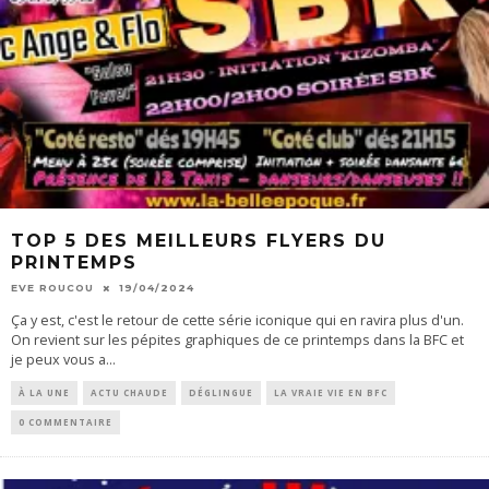
TOP 5 DES MEILLEURS FLYERS DU
PRINTEMPS
EVE ROUCOU
19/04/2024
Ça y est, c'est le retour de cette série iconique qui en ravira plus d'un.
On revient sur les pépites graphiques de ce printemps dans la BFC et
je peux vous a
...
À LA UNE
ACTU CHAUDE
DÉGLINGUE
LA VRAIE VIE EN BFC
0 COMMENTAIRE