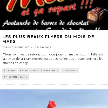
LES PLUS BEAUX FLYERS DU MOIS DE
MARS
CYRILLE PICHENOT
05/04/2019
"Nous sommes de retour, pour vous jouer un mauvais tour". Telle est
la devise de la Team Rocket, mais aussi celles des artistes derrière les
affiches de ce top.
...
À LA UNE
ARTICLES TRÈS INTÉRESSANTS
DÉGLINGUE
UN COMMENTAIRE