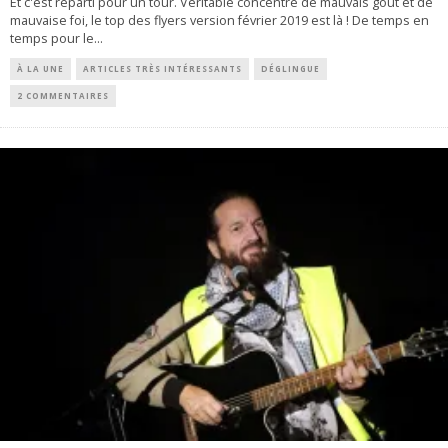
Et c'est reparti pour un tour. Véritable concentré de mauvais goût et de
mauvaise foi, le top des flyers version février 2019 est là ! De temps en
temps pour le
...
À LA UNE
ARTICLES TRÈS INTÉRESSANTS
DÉGLINGUE
2 COMMENTAIRES