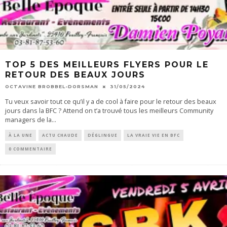
TOP 5 DES MEILLEURS FLYERS POUR LE
RETOUR DES BEAUX JOURS
OCTAVINE BROBBEL-DORSMAN
31/05/2024
Tu veux savoir tout ce qu’il y a de cool à faire pour le retour des beaux
jours dans la BFC ? Attend on t’a trouvé tous les meilleurs Community
managers de la
...
À LA UNE
ACTU CHAUDE
DÉGLINGUE
LA VRAIE VIE EN BFC
0 COMMENTAIRE