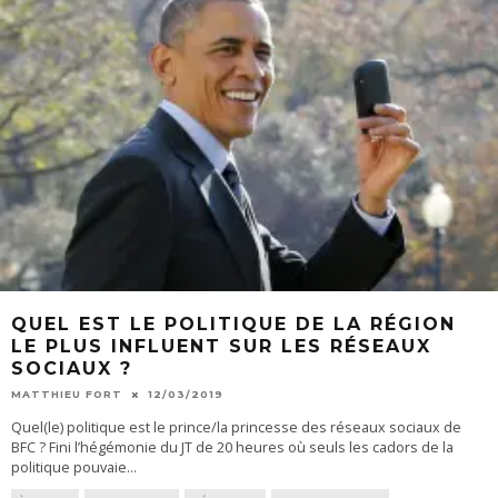
QUEL EST LE POLITIQUE DE LA RÉGION
LE PLUS INFLUENT SUR LES RÉSEAUX
SOCIAUX ?
MATTHIEU FORT
12/03/2019
Quel(le) politique est le prince/la princesse des réseaux sociaux de
BFC ? Fini l’hégémonie du JT de 20 heures où seuls les cadors de la
politique pouvaie
...