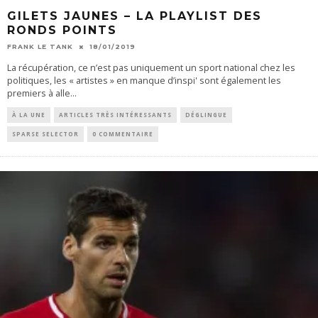
GILETS JAUNES – LA PLAYLIST DES
RONDS POINTS
FRANK LE TANK
18/01/2019
La récupération, ce n’est pas uniquement un sport national chez les
politiques, les « artistes » en manque d’inspi' sont également les
premiers à alle
...
À LA UNE
ARTICLES TRÈS INTÉRESSANTS
DÉGLINGUE
SPARSE SELECTOR
0 COMMENTAIRE