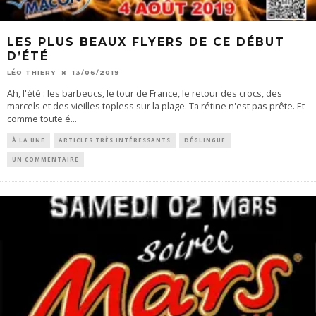
LES PLUS BEAUX FLYERS DE CE DÉBUT
D’ÉTÉ
LÉO THIERY
13/06/2019
Ah, l'été : les barbeucs, le tour de France, le retour des crocs, des
marcels et des vieilles topless sur la plage. Ta rétine n'est pas prête. Et
comme toute é
...
À LA UNE
ARTICLES TRÈS INTÉRESSANTS
DÉGLINGUE
UN COMMENTAIRE