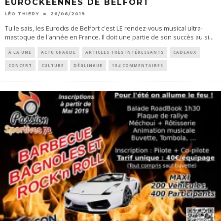
EUROCKÉENNES DE BELFORT
LÉO THIERY
26/06/2019
Tu le sais, les Eurocks de Belfort c'est LE rendez-vous musical ultra-
mastoque de l'année en France. Il doit une partie de son succès au si
...
À LA UNE
ACTU CHAUDE
ARTICLES TRÈS INTÉRESSANTS
CADEAUX
CONCERT
CULTURE
DÉGLINGUE
134 COMMENTAIRES