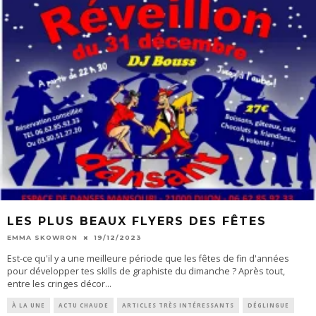
LES PLUS BEAUX FLYERS DES FÊTES
EMMA SKOWRON
19/12/2023
Est-ce qu'il y a une meilleure période que les fêtes de fin d'années
pour développer tes skills de graphiste du dimanche ? Après tout,
entre les cringes décor
...
À LA UNE
ACTU CHAUDE
ARTICLES TRÈS INTÉRESSANTS
DÉGLINGUE