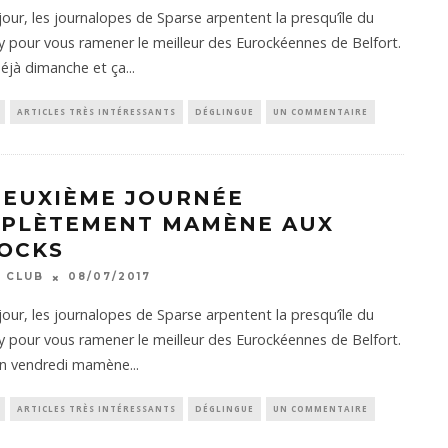
our, les journalopes de Sparse arpentent la presqu’île du
 pour vous ramener le meilleur des Eurockéennes de Belfort.
éjà dimanche et ça
...
ARTICLES TRÈS INTÉRESSANTS
DÉGLINGUE
UN COMMENTAIRE
DEUXIÈME JOURNÉE
PLÈTEMENT MAMÈNE AUX
OCKS
 CLUB
08/07/2017
our, les journalopes de Sparse arpentent la presqu’île du
 pour vous ramener le meilleur des Eurockéennes de Belfort.
 Un vendredi mamène
...
ARTICLES TRÈS INTÉRESSANTS
DÉGLINGUE
UN COMMENTAIRE