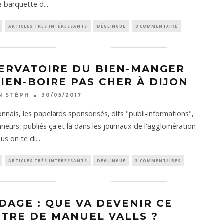
e barquette d
...
ARTICLES TRÈS INTÉRESSANTS
DÉGLINGUE
0 COMMENTAIRE
ERVATOIRE DU BIEN-MANGER
BIEN-BOIRE PAS CHER À DIJON
N STÉPH
30/05/2017
onnais, les papelards sponsorisés, dits "publi-informations",
neurs, publiés ça et là dans les journaux de l'agglomération
us on te di
...
ARTICLES TRÈS INTÉRESSANTS
DÉGLINGUE
3 COMMENTAIRES
DAGE : QUE VA DEVENIR CE
ÎTRE DE MANUEL VALLS ?