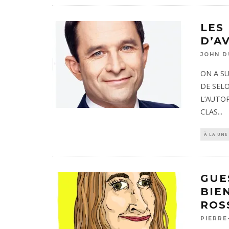
LES
D’A
JOHN D
ON A S
DE SELO
L’AUTO
CLAS
...
À LA UNE
GUE
BIE
ROS
PIERRE