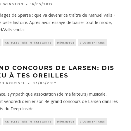
S WINSTON
16/05/2017
ages de Sparse : que va devenir ce traître de Manuel Valls ?
e belle histoire. Après avoir essayé de baiser tout le mode,
/Valls voulai
...
ARTICLES TRÈS INTÉRESSANTS
DÉGLINGUE
0 COMMENTAIRE
ND CONCOURS DE LARSEN: DIS
EU À TES OREILLES
RD ROUSSEL
03/05/2017
ce, sympathique association (de malfaiteurs) musicale,
it vendredi dernier son 4e grand concours de Larsen dans les
ds du Deep Inside.
...
ARTICLES TRÈS INTÉRESSANTS
DÉGLINGUE
0 COMMENTAIRE