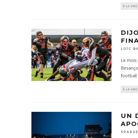
À LA UNE
DIJ
FIN
LOÏC B
Le mois 
Besançon
football
À LA UNE
UN 
APO
SPARSE