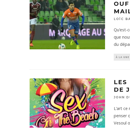
OUF
MAI
LOÏC B
Qu’est-c
que nous
du dépa
À LA UNE
LES
DE 
JOHN D
L’art ce
penser q
Vesoul o