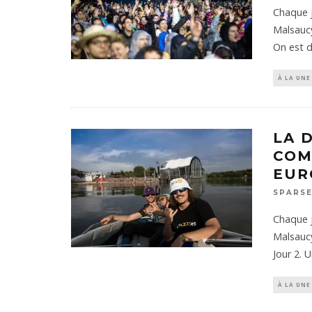
Chaque j
Malsaucy
On est d
À LA UNE
LA 
COM
EUR
SPARSE
Chaque j
Malsaucy
Jour 2.
À LA UNE