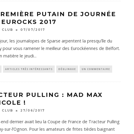
PREMIÈRE PUTAIN DE JOURNÉE
 EUROCKS 2017
 CLUB
07/07/2017
our, les journalopes de Sparse arpentent la presqu'île du
 pour vous ramener le meilleur des Eurockéennes de Belfort.
n matière le jeudi
...
ARTICLES TRÈS INTÉRESSANTS
DÉGLINGUE
UN COMMENTAIRE
CTEUR PULLING : MAD MAX
ICOLE !
 CLUB
27/06/2017
end dernier avait lieu la Coupe de France de Tracteur Pulling
ny-sur-l’Ognon. Pour les amateurs de frites tièdes baignant