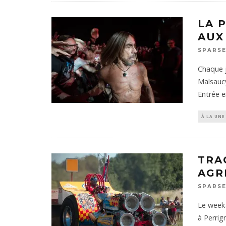
LA 
AUX
SPARSE
Chaque j
Malsaucy
Entrée e
À LA UNE
TRA
AGR
SPARSE
Le week-
à Perrig