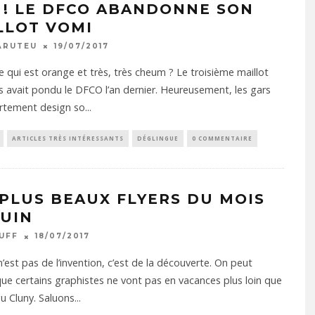
 ! LE DFCO ABANDONNE SON
LLOT VOMI
ARUTEU
19/07/2017
e qui est orange et très, très cheum ? Le troisième maillot
 avait pondu le DFCO l’an dernier. Heureusement, les gars
rtement design so
...
ARTICLES TRÈS INTÉRESSANTS
DÉGLINGUE
0 COMMENTAIRE
 PLUS BEAUX FLYERS DU MOIS
JUIN
UFF
18/07/2017
 n’est pas de l’invention, c’est de la découverte. On peut
ue certains graphistes ne vont pas en vacances plus loin que
u Cluny. Saluons
...