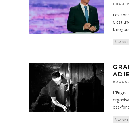
CHABLI
Les sond
C'est un
Iznogoud
À LA UNE
GRA
ADI
ÉDOUA
L’Engean
organisa
bas-fon
À LA UNE