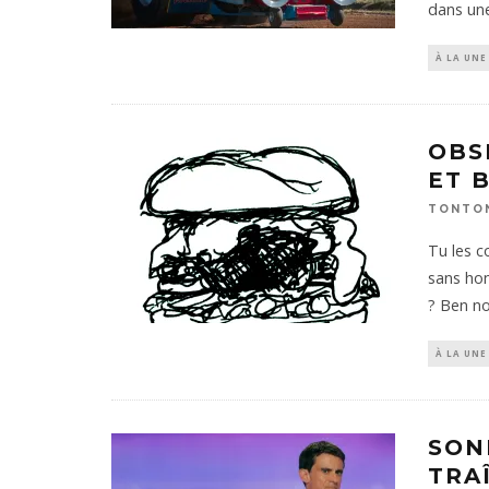
dans un
À LA UNE
OBS
ET 
TONTO
Tu les c
sans hon
? Ben no
À LA UNE
SON
TRA