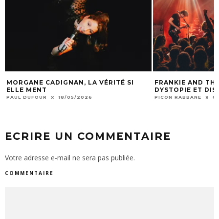
MORGANE CADIGNAN, LA VÉRITÉ SI
FRANKIE AND THE
ELLE MENT
DYSTOPIE ET DI
PAUL DUFOUR
18/05/2026
PICON RABBANE
0
ECRIRE UN COMMENTAIRE
Votre adresse e-mail ne sera pas publiée.
COMMENTAIRE