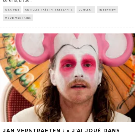
sereine, un pe
...
À LA UNE
ARTICLES TRÈS INTÉRESSANTS
CONCERT
INTERVIEW
0 COMMENTAIRE
JAN VERSTRAETEN : « J’AI JOUÉ DANS