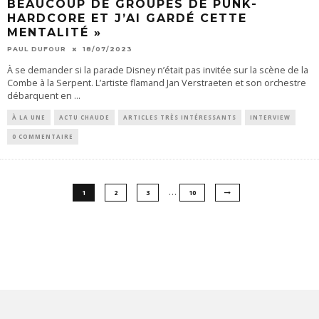
BEAUCOUP DE GROUPES DE PUNK-
HARDCORE ET J’AI GARDÉ CETTE
MENTALITÉ »
PAUL DUFOUR
18/07/2023
À se demander si la parade Disney n’était pas invitée sur la scène de la
Combe à la Serpent. L’artiste flamand Jan Verstraeten et son orchestre
débarquent en
...
À LA UNE
ACTU CHAUDE
ARTICLES TRÈS INTÉRESSANTS
INTERVIEW
0 COMMENTAIRE
…
1
2
3
10