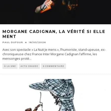
MORGANE CADIGNAN, LA VÉRITÉ SI ELLE
MENT
PAUL DUFOUR
18/05/2026
Avec son spectacle « La Nuit Je mens », l’humoriste, stand-upeuse, ex-
chroniqueuse chez France Inter Morgane Cadignan l’affirme, les
mensonges protè
...
À LA UNE
ACTU CHAUDE
0 COMMENTAIRE