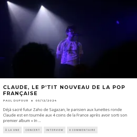
CLAUDE, LE P’TIT NOUVEAU DE LA POP
FRANÇAISE
PAUL DUFOUR
05/12/2024
Déjà sacré futur Zaho de Sagazan, le parisien aux lunettes ronde
Claude est en tournée aux 4 coins de la France après avoir sorti son
premier album « In
...
À LA UNE
CONCERT
INTERVIEW
0 COMMENTAIRE