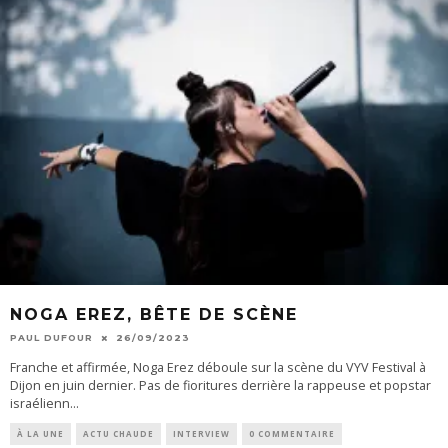
NOGA EREZ, BÊTE DE SCÈNE
PAUL DUFOUR
26/09/2023
Franche et affirmée, Noga Erez déboule sur la scène du VYV Festival à
Dijon en juin dernier. Pas de fioritures derrière la rappeuse et popstar
israélienn
...
À LA UNE
ACTU CHAUDE
INTERVIEW
0 COMMENTAIRE