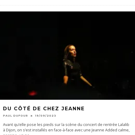
DU CÔTÉ DE CHEZ JEANNE
PAUL DUFOUR
19/09/2023
Avant qu’elle pose les pieds sur la scène du concert de rentrée Lalalib
à Dijon, on s’est installés en face-à-face avec une Jeanne Added calme,