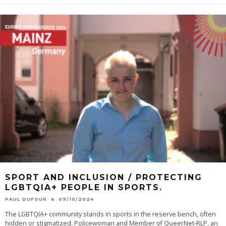
SPORT AND INCLUSION / PROTECTING
LGBTQIA+ PEOPLE IN SPORTS.
PAUL DUFOUR
09/10/2024
The LGBTQIA+ community stands in sports in the reserve bench, often
hidden or stigmatized. Policewoman and Member of QueerNet-RLP, an