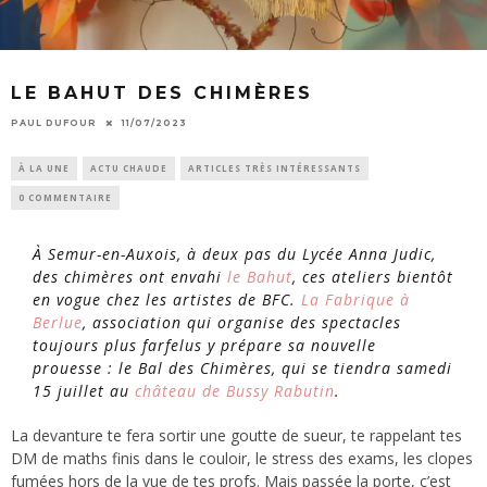
LE BAHUT DES CHIMÈRES
PAUL DUFOUR
11/07/2023
À LA UNE
ACTU CHAUDE
ARTICLES TRÈS INTÉRESSANTS
0 COMMENTAIRE
À Semur-en-Auxois, à deux pas du Lycée Anna Judic,
des chimères ont envahi
le Bahut
, ces ateliers bientôt
en vogue chez les artistes de BFC.
La Fabrique à
Berlue
, association qui organise des spectacles
toujours plus farfelus y prépare sa nouvelle
prouesse : le Bal des Chimères, qui se tiendra samedi
15 juillet au
château de Bussy Rabutin
.
La devanture te fera sortir une goutte de sueur, te rappelant tes
DM de maths finis dans le couloir, le stress des exams, les clopes
fumées hors de la vue de tes profs. Mais passée la porte, c’est