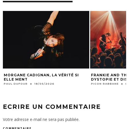
MORGANE CADIGNAN, LA VÉRITÉ SI
FRANKIE AND THE
ELLE MENT
DYSTOPIE ET DI
PAUL DUFOUR
18/05/2026
PICON RABBANE
0
ECRIRE UN COMMENTAIRE
Votre adresse e-mail ne sera pas publiée.
COMMENTAIRE