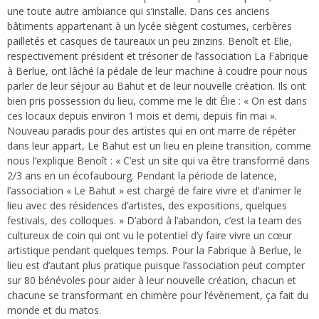
une toute autre ambiance qui s’installe. Dans ces anciens
bâtiments appartenant à un lycée siègent costumes, cerbères
pailletés et casques de taureaux un peu zinzins. Benoît et Elie,
respectivement président et trésorier de l’association La Fabrique
à Berlue, ont lâché la pédale de leur machine à coudre pour nous
parler de leur séjour au Bahut et de leur nouvelle création. Ils ont
bien pris possession du lieu, comme me le dit Élie : « On est dans
ces locaux depuis environ 1 mois et demi, depuis fin mai ».
Nouveau paradis pour des artistes qui en ont marre de répéter
dans leur appart, Le Bahut est un lieu en pleine transition, comme
nous l’explique Benoît : « C’est un site qui va être transformé dans
2/3 ans en un écofaubourg. Pendant la période de latence,
l’association « Le Bahut » est chargé de faire vivre et d’animer le
lieu avec des résidences d’artistes, des expositions, quelques
festivals, des colloques. » D’abord à l’abandon, c’est la team des
cultureux de coin qui ont vu le potentiel d’y faire vivre un cœur
artistique pendant quelques temps. Pour la Fabrique à Berlue, le
lieu est d’autant plus pratique puisque l’association peut compter
sur 80 bénévoles pour aider à leur nouvelle création, chacun et
chacune se transformant en chimère pour l’évènement, ça fait du
monde et du matos.