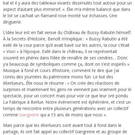
bal et il y aura des tableaux vivants dissimulés tout autour pour un
aspect d’autant plus immersif. ». Élie m’a même balancé que dans
le lot se cachait un flamand rose monté sur échasses. Une
dinguerie.
L’idée leur est en fait venue du Château de Bussy-Rabutin himself.
À la Secrets d’Histoire, Benoît m’explique : « Bussy Rabutin a été
exilé de la cour parce qu’il avait bavé sur les autres, la cour c’était
« Voici » à l’époque. Exilé dans le château, il se représentait
souvent en phénix dans l’idée de renaître de ses cendres… Donc
y’a beaucoup de symboliques comme ça, dont on s’est inspirés ».
Musique à fond et cours d’histoire, comment te dire que j’ai
connu des journées du patrimoine moins fun. Le but des
éberlueurs, Élie nous le résume : « On crée des réactions de
surprises et maintenant les gens ne viennent pas vraiment pour le
spectacle, pour un concert mais pour voir ce que leur ont pondu
La Fabrique à Berlue. Notre évènement est éphémère, et c’est un
temps de rencontre entre plusieurs générations avec un collectif
comme
Gangreine
qui a 15 ans de moins que nous ».
Mais parce que les éberlueurs sont avant tout à fond dans le
partage, ils ont fait appel au collectif Gangreine et au groupe de