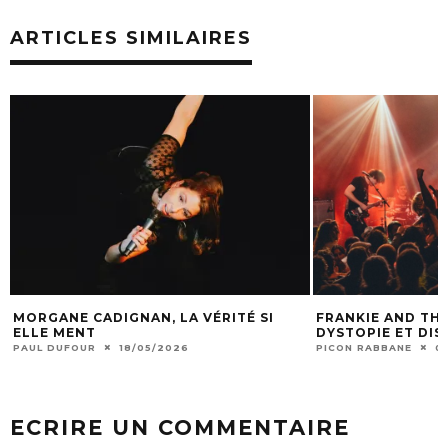
ARTICLES SIMILAIRES
MORGANE CADIGNAN, LA VÉRITÉ SI
FRANKIE AND THE
ELLE MENT
DYSTOPIE ET DI
PAUL DUFOUR
18/05/2026
PICON RABBANE
0
ECRIRE UN COMMENTAIRE