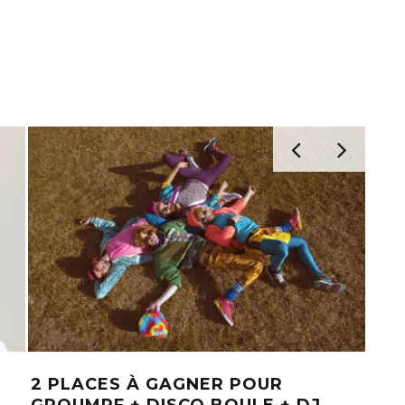
2 PLACES À GAGNER POUR
[TE
GROUMPF + DISCO BOULE + DJ
PO