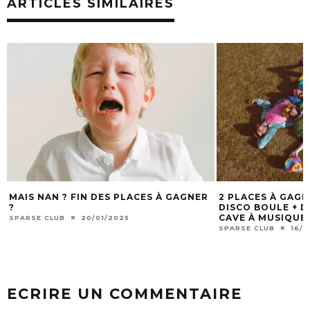
ARTICLES SIMILAIRES
LACES À GAGNER
2 PLACES À GAGNER POUR GROUMPF +
[T
DISCO BOULE + DJ TAPIS TIGRE À LA
ST
CAVE À MUSIQUE À MÂCON LE 21/12
LI
BO
SPARSE CLUB
16/12/2024
SP
ECRIRE UN COMMENTAIRE