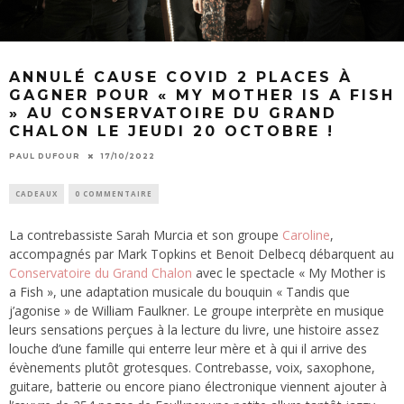
ANNULÉ CAUSE COVID 2 PLACES À
GAGNER POUR « MY MOTHER IS A FISH
» AU CONSERVATOIRE DU GRAND
CHALON LE JEUDI 20 OCTOBRE !
PAUL DUFOUR
17/10/2022
CADEAUX
0 COMMENTAIRE
La contrebassiste Sarah Murcia et son groupe
Caroline
,
accompagnés par Mark Topkins et Benoit Delbecq débarquent au
Conservatoire du Grand Chalon
avec le spectacle « My Mother is
a Fish », une adaptation musicale du bouquin « Tandis que
j’agonise » de William Faulkner. Le groupe interprète en musique
leurs sensations perçues à la lecture du livre, une histoire assez
louche d’une famille qui enterre leur mère et à qui il arrive des
évènements plutôt grotesques. Contrebasse, voix, saxophone,
guitare, batterie ou encore piano électronique viennent ajouter à