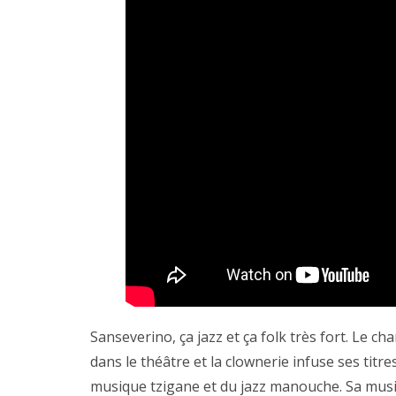
Sanseverino, ça jazz et ça folk très fort. Le ch
dans le théâtre et la clownerie infuse ses titr
musique tzigane et du jazz manouche. Sa musiq