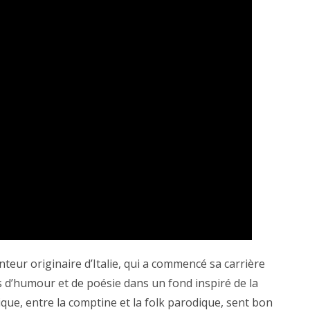
anteur originaire d’Italie, qui a commencé sa carrière
es d’humour et de poésie dans un fond inspiré de la
ue, entre la comptine et la folk parodique, sent bon