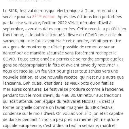
Le SIRK, festival de musique électronique à Dijon, reprend du
ème
service pour sa
8
édition
. Après des éditions bien perturbées
par la crise sanitaire, l’édition 2022 s’était déroulée d’avril à
septembre, avec des dates parsemées. Cette recette a plutôt bien
fonctionné, et le public a troqué la fièvre du COVID pour celle du
samedi soir : « le fait d’avoir étalé cette année, c’était permettre
aux gens de montrer que c’était possible de remonter sur un
dancefloor de manière sécurisée sans forcément rechoper le
COVID. Toute cette année a permis de se rendre compte que les
gens se réappropriaient la fête et avaient envie d’y retourner »,
nous dit Nicolas. Un feu vert pour glisser tout schuss vers une
nouvelle édition, et une nouvelle recette, qui n’est nulle autre que
l’ancienne. Bah ouais, c’est dans les vieux pots qu’on fait les
meilleures confitures. Le festival se produira comme à l’ancienne,
pendant tout le mois d’avril, du 4 au 30. Un retour aux traditions
qui était attendu par l’équipe du festival et Nicolas : « c’est la
forme originelle comme on l’avait imaginée du SIRK festival,
condensé sur le mois d’avril. On voulait voir si Dijon était capable
de danser pendant 1 mois à peu près au même rythme qu’une
capitale européenne, c’est-à-dire la teuf la semaine, mardi et