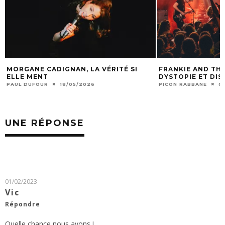
MORGANE CADIGNAN, LA VÉRITÉ SI
FRANKIE AND THE
ELLE MENT
DYSTOPIE ET DI
PAUL DUFOUR
18/05/2026
PICON RABBANE
0
UNE RÉPONSE
01/02/2023
Vic
Répondre
Quelle chance nous avons !