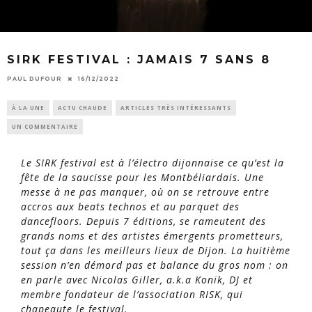
SIRK FESTIVAL : JAMAIS 7 SANS 8
PAUL DUFOUR
16/12/2022
À LA UNE
ACTU CHAUDE
ARTICLES TRÈS INTÉRESSANTS
UN COMMENTAIRE
Le SIRK festival est à l’électro dijonnaise ce qu’est la
fête de la saucisse pour les Montbéliardais. Une
messe à ne pas manquer, où on se retrouve entre
accros aux beats technos et au parquet des
dancefloors. Depuis 7 éditions, se rameutent des
grands noms et des artistes émergents prometteurs,
tout ça dans les meilleurs lieux de Dijon. La huitième
session n’en démord pas et balance du gros nom : on
en parle avec Nicolas Giller, a.k.a Konik, DJ et
membre fondateur de l’association RISK, qui
chapeaute le festival.