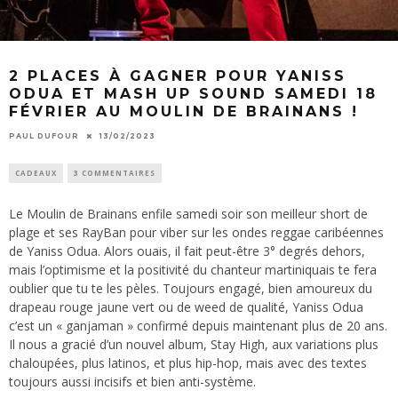
2 PLACES À GAGNER POUR YANISS
ODUA ET MASH UP SOUND SAMEDI 18
FÉVRIER AU MOULIN DE BRAINANS !
PAUL DUFOUR
13/02/2023
CADEAUX
3 COMMENTAIRES
Le Moulin de Brainans enfile samedi soir son meilleur short de
plage et ses RayBan pour viber sur les ondes reggae caribéennes
de Yaniss Odua. Alors ouais, il fait peut-être 3° degrés dehors,
mais l’optimisme et la positivité du chanteur martiniquais te fera
oublier que tu te les pèles. Toujours engagé, bien amoureux du
drapeau rouge jaune vert ou de weed de qualité, Yaniss Odua
c’est un « ganjaman » confirmé depuis maintenant plus de 20 ans.
Il nous a gracié d’un nouvel album, Stay High, aux variations plus
chaloupées, plus latinos, et plus hip-hop, mais avec des textes
toujours aussi incisifs et bien anti-système.