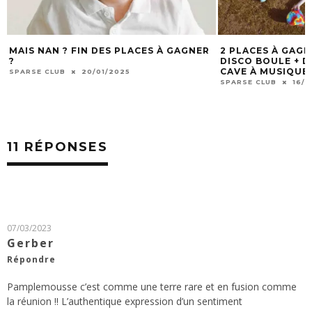
AN ? FIN DES PLACES À GAGNER
2 PLACES À GAGNER POUR
DISCO BOULE + DJ TAPIS T
CAVE À MUSIQUE À MÂCON 
CLUB
20/01/2025
SPARSE CLUB
16/12/2024
11 RÉPONSES
07/03/2023
Gerber
Répondre
Pamplemousse c’est comme une terre rare et en fusion comme
la réunion !! L’authentique expression d’un sentiment