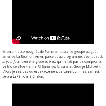
Ils seront accompagnés de Pamplemousse, le groupe au goût
amer de La Réunion. Amer, parce qu’au programme, c’est du rock
in your face
, bien énergique et brut, qui ne fait pas de compromis.
Le trio se situe « entre RI Burnside, Unsane et George Michael ».
Alors je sais pas où est exactement ce carrefour, mais samedi, il
sera à LaPéniche à Chalon.