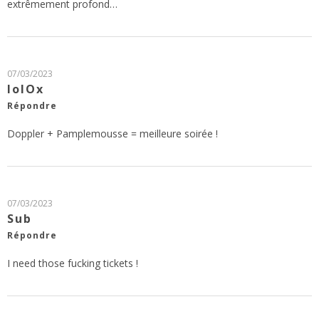
extrêmement profond…
07/03/2023
lolOx
Répondre
Doppler + Pamplemousse = meilleure soirée !
07/03/2023
Sub
Répondre
I need those fucking tickets !