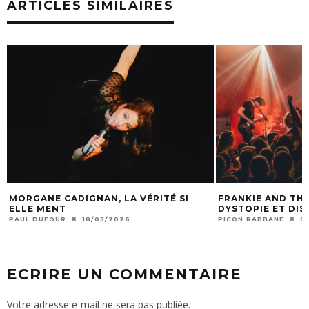
ARTICLES SIMILAIRES
MORGANE CADIGNAN, LA VÉRITÉ SI
FRANKIE AND THE
ELLE MENT
DYSTOPIE ET DI
PAUL DUFOUR
18/05/2026
PICON RABBANE
0
ECRIRE UN COMMENTAIRE
Votre adresse e-mail ne sera pas publiée.