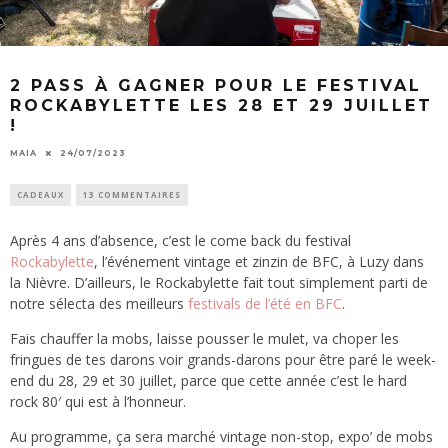
2 PASS À GAGNER POUR LE FESTIVAL
ROCKABYLETTE LES 28 ET 29 JUILLET
!
MAIA
24/07/2023
CADEAUX
13 COMMENTAIRES
Après 4 ans d’absence, c’est le come back du festival
Rockabylette
, l’événement vintage et zinzin de BFC, à Luzy dans
la Nièvre. D’ailleurs, le Rockabylette fait tout simplement parti de
notre sélecta des meilleurs
festivals de l’été en BFC
.
Fais chauffer la mobs, laisse pousser le mulet, va choper les
fringues de tes darons voir grands-darons pour être paré le week-
end du 28, 29 et 30 juillet, parce que cette année c’est le hard
rock 80′ qui est à l’honneur.
Au programme, ça sera marché vintage non-stop, expo’ de mobs