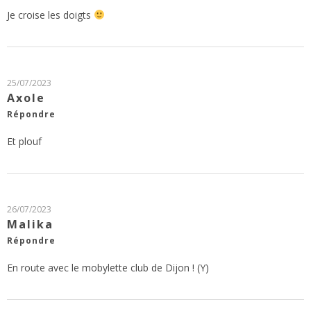
Je croise les doigts
25/07/2023
Axole
Répondre
Et plouf
26/07/2023
Malika
Répondre
En route avec le mobylette club de Dijon ! (Y)