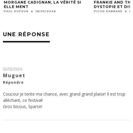
MORGANE CADIGNAN, LA VÉRITÉ SI
FRANKIE AND THE W
ELLE MENT
DYSTOPIE ET DISTO
AUL DUFOUR
18/05/2026
PICON RABBANE
06/0
UNE RÉPONSE
02/02/2024
Muguet
Répondre
Coucou! Je tente ma chance, avec grand grand plaisir! Il est trop
alléchant, ce festival!
Gros bisous, Sparse!