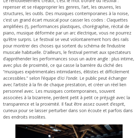
Le renouvellement créatif, c’est le mot d’ordre du festival :
repenser et se réapproprier les genres, l’art, les œuvres, les
structures, les outils. Des musiques contemporaines à la noise,
c’est un grand écart musical pour casser les codes : Claquettes
amplifiées (!), performances plastiques, chorégraphie, récital de
piano, musique déformée par un arc électrique, vous ne pourrez
qu’être surpris. Le festival se veut volontairement hors des rails
pour montrer des choses qui sortent du schéma de l’industrie
musicale habituelle. D’ailleurs, le festival permet aux spectateurs
d’appréhender les performances sous un autre angle : plus intime,
avec plus de proximité, ce qui casse la barrière du cliché des
“musiques expérimentales intimidantes, élitistes et difficilement
accessibles.” selon l’équipe d’
Ici l’onde
. Le public peut échanger
avec l’artiste à la fin de chaque prestation, et créer un réel lien
personnel avec. Les musiques contemporaines, souvent
associées à la bizarrerie, perdent petit à petit ce préjugé avec la
transparence et la proximité. Il faut être assez ouvert d’esprit,
curieux pour se laisser perturber dans son écoute et parfois dans
des endroits insolites.