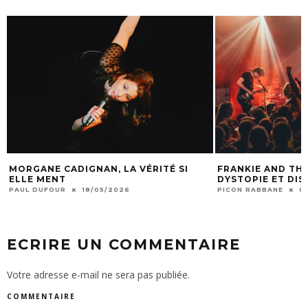
MORGANE CADIGNAN, LA VÉRITÉ SI
FRANKIE AND THE
ELLE MENT
DYSTOPIE ET DI
PAUL DUFOUR
18/05/2026
PICON RABBANE
0
ECRIRE UN COMMENTAIRE
Votre adresse e-mail ne sera pas publiée.
COMMENTAIRE