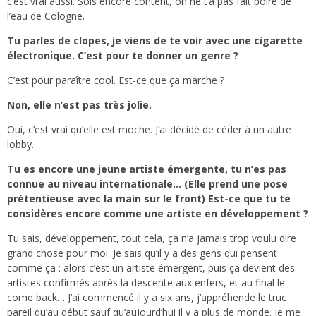
c’est vrai aussi. Sois encore content, on ne t’a pas fait boire de
l’eau de Cologne.
Tu parles de clopes, je viens de te voir avec une cigarette
électronique. C’est pour te donner un genre ?
C’est pour paraître cool. Est-ce que ça marche ?
Non, elle n’est pas très jolie.
Oui, c’est vrai qu’elle est moche. J’ai décidé de céder à un autre
lobby.
Tu es encore une jeune artiste émergente, tu n’es pas
connue au niveau internationale…
(Elle prend une pose
prétentieuse avec la main sur le front) Est-ce que tu te
considères encore comme une artiste en développement ?
Tu sais, développement, tout cela, ça n’a jamais trop voulu dire
grand chose pour moi. Je sais qu’il y a des gens qui pensent
comme ça : alors c’est un artiste émergent, puis ça devient des
artistes confirmés après la descente aux enfers, et au final le
come back… J’ai commencé il y a six ans, j’appréhende le truc
pareil qu’au début sauf qu’aujourd’hui il y a plus de monde. Je me