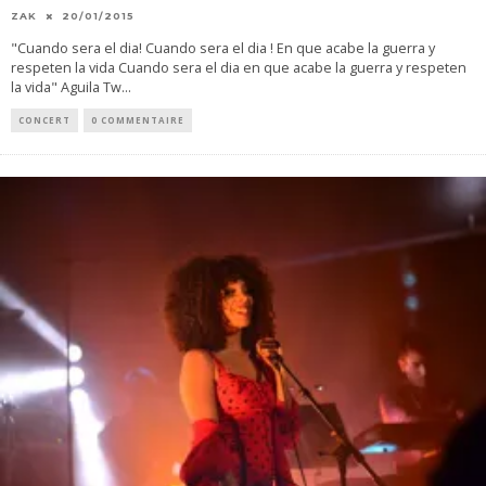
ZAK
20/01/2015
"Cuando sera el dia! Cuando sera el dia ! En que acabe la guerra y
respeten la vida Cuando sera el dia en que acabe la guerra y respeten
la vida" Aguila Tw
...
CONCERT
0 COMMENTAIRE