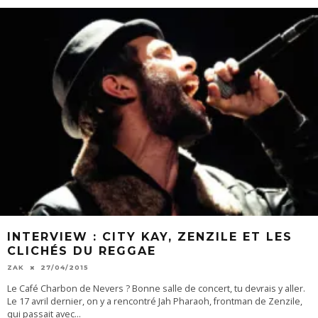
INTERVIEW : CITY KAY, ZENZILE ET LES
CLICHÉS DU REGGAE
ZAK
27/04/2015
Le Café Charbon de Nevers ? Bonne salle de concert, tu devrais y aller.
Le 17 avril dernier, on y a rencontré Jah Pharaoh, frontman de Zenzile,
qui passait avec
...