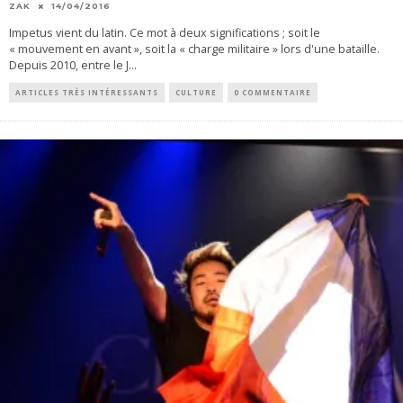
ZAK
14/04/2016
Impetus vient du latin. Ce mot à deux significations ; soit le
« mouvement en avant », soit la « charge militaire » lors d'une bataille.
Depuis 2010, entre le J
...
ARTICLES TRÈS INTÉRESSANTS
CULTURE
0 COMMENTAIRE