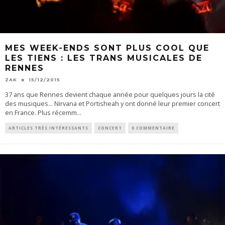
MES WEEK-ENDS SONT PLUS COOL QUE
LES TIENS : LES TRANS MUSICALES DE
RENNES
ZAK
15/12/2015
37 ans que Rennes devient chaque année pour quelques jours la cité
des musiques... Nirvana et Portisheah y ont donné leur premier concert
en France. Plus récemm
...
ARTICLES TRÈS INTÉRESSANTS
CONCERT
0 COMMENTAIRE