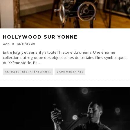
HOLLYWOOD SUR YONNE
ZAK
12/11/2020
Entre Joigny et Sens, il y a toute l'histoire du cinéma. Une énorme
collection qui regroupe des objets cultes de certains films symboliques
du XXème siècle. Pa
...
ARTICLES TRÈS INTÉRESSANTS
2 COMMENTAIRES