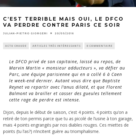
C’EST TERRIBLE MAIS OUI, LE DFCO
VA PERDRE CONTRE PARIS CE SOIR
JULIAN-PIETRO GIORGERI
20/09/2016
ACTU CHAUDE
ARTICLES TRÈS INTÉRESSANTS
0 COMMENTAIRE
Le DFCO privé de son capitaine, laissé au repos, de
Marvin Martin « monsieur adducteurs », va défier au
Parc, une équipe parisienne qui en a collé 6 à Caen
le week-end dernier. Autant vous dire que Baptiste
Reynet va repartir avec l’anus dilaté, et que Florent
Balmont va brailler et casser des gueules tellement
cette rage de perdre est intense.
Dijon, depuis le début de saison, c’est 4 points. 4 points qu’on a
retiré de ton permis parce que tu as picolé de l’usine à ton garage,
mais 4 points engrangés par nos diables rouges. Ces miettes de
points (tu l’as?) n’incitent guère au triomphalisme.