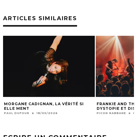
ARTICLES SIMILAIRES
MORGANE CADIGNAN, LA VÉRITÉ SI
FRANKIE AND THE
ELLE MENT
DYSTOPIE ET DI
PAUL DUFOUR
18/05/2026
PICON RABBANE
0