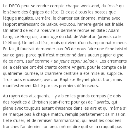
Le DFCO peut se rendre compte chaque week-end, du fossé qui
le sépare des équipes de tête. Et c’est à tous les postes que
l’équipe inquiète. Derrière, le chantier est énorme, même avec
l’apport intéressant de Bakou-Moutou, l’arrière-garde est friable.
On attend de voir à l’oeuvre la dernière recrue en date : Adam
Lang, ce Hongrois, transfuge du club de Vidéoton (prends ça le
téléthon). Un bel athlète, mais qui vient d’un championnat mineur.
En fait, il faudrait demander aux RG de nous faire une fiche bristol
sur ce gars, parce qu’il n’est mentionné dans aucun papier digne
de ce nom, sauf comme
« un jeune espoir solide »
. Les errements
de la défense ont été criants contre Angers, pour le compte de la
quatrième journée, la charnière centrale a été mise au supplice.
Trois buts encaissés, avec un Baptiste Reynet plutôt bon, mais
manifestement lâché par ses premiers défenseurs.
Au rayon des attaquants, il y a bien les grands compas (je dois
des royalties à Christian Jean-Pierre pour ça) de Tavarès, qui
plane avec toujours autant d’aisance dans les airs et qui même s’il
ne marque pas à chaque match, remplit parfaitement sa mission.
Celle d’user, et de remiser. Sammaritano, qui avait les coudées
franches l’an dernier -on peut même dire qu’il se la craquait pas