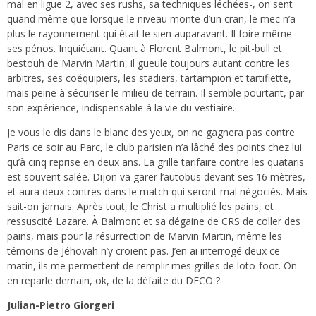
mal en ligue 2, avec ses rushs, sa techniques léchées-, on sent
quand même que lorsque le niveau monte d’un cran, le mec n’a
plus le rayonnement qui était le sien auparavant. Il foire même
ses pénos. Inquiétant. Quant à Florent Balmont, le pit-bull et
bestouh de Marvin Martin, il gueule toujours autant contre les
arbitres, ses coéquipiers, les stadiers, tartampion et tartiflette,
mais peine à sécuriser le milieu de terrain. Il semble pourtant, par
son expérience, indispensable à la vie du vestiaire.
Je vous le dis dans le blanc des yeux, on ne gagnera pas contre
Paris ce soir au Parc, le club parisien n’a lâché des points chez lui
qu’à cinq reprise en deux ans. La grille tarifaire contre les quataris
est souvent salée. Dijon va garer l’autobus devant ses 16 mètres,
et aura deux contres dans le match qui seront mal négociés. Mais
sait-on jamais. Après tout, le Christ a multiplié les pains, et
ressuscité Lazare. À Balmont et sa dégaine de CRS de coller des
pains, mais pour la résurrection de Marvin Martin, même les
témoins de Jéhovah n’y croient pas. J’en ai interrogé deux ce
matin, ils me permettent de remplir mes grilles de loto-foot. On
en reparle demain, ok, de la défaite du DFCO ?
Julian-Pietro Giorgeri