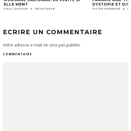
ELLE MENT
DYSTOPIE ET DI
PAUL DUFOUR
18/05/2026
PICON RABBANE
0
ECRIRE UN COMMENTAIRE
Votre adresse e-mail ne sera pas publiée.
COMMENTAIRE