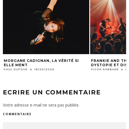
ANE CADIGNAN, LA VÉRITÉ SI
FRANKIE AND THE WITCH
E MENT
DYSTOPIE ET DISTO-PU
 DUFOUR
18/05/2026
PICON RABBANE
06/01/20
ECRIRE UN COMMENTAIRE
Votre adresse e-mail ne sera pas publiée.
COMMENTAIRE