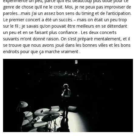
expérimente un peu, parce qu’il est beaucoup plus doué pour ce
genre de chose qu’il ne le croit. Moi, je ne peux pas improviser de
paroles…mais j’ai un assez bon sens du timing et de l’anticipation.
Le premier concert a été un succès – mais on était un peu trop
sur le fil ; je savais qu’on pouvait être meilleurs en se détendant
un peu et en se faisant plus confiance . Les deux concerts
suivants m’ont donné raison. On s’est préparé mentalement, et il
se trouve que nous avons joué dans les bonnes villes et les bons
endroits pour que ça marche vraiment .