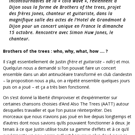
incontournables de la « cold wave », reviennent à
Dijon sous la forme de Brothers of the trees, projet
des frères Jones, chanteur et guitariste, dans la
magnifique salle des actes de l’Hotel de Grandmont à
Dijon pour un concert unique en France le dimanche
15 octobre. Rencontre avec Simon Huw Jones, le
chanteur.
Brothers of the trees : who, why, what, how …. ?
Il s’agit essentiellement de Justin
(frère et guitariste –
ndlr
)
et moi.
Quelqu’un nous a demandé si l’on pouvait faire un concert
ensemble dans un abri antinucléaire transformé en club clandestin
– la proposition nous a plu, on a répété ensemble quelques jours
puis on a joué – et ça a très bien fonctionné.
On s’est donné la liberté d’improviser et d’expérimenter sur
certaines chansons choisies d’And Also The Trees (AATT) autour
desquelles travailler et que l’on puisse réinterpréter. Des
morceaux que nous n’avions pas joué en live depuis longtemps et
d’autres dont nous savions qu’ils pouvaient fonctionner à deux. Je
tenais à ce que Justin utilise toute sa gamme d’effets et à ce qu’il