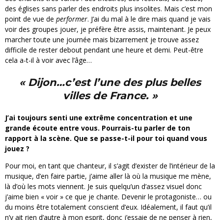
des églises sans parler des endroits plus insolites. Mais c’est mon
point de vue de
performer
.
J’ai du mal à le dire mais quand je vais
voir des groupes jouer, je préfère être assis, maintenant.
Je peux
marcher toute une journée mais bizarrement je trouve assez
difficile de rester debout pendant une heure et demi. Peut-être
cela a-t-il à voir avec l’âge…
« Dijon…c’est l’une des plus belles
villes de France. »
J’ai toujours senti une extrême concentration et une
grande écoute entre vous. Pourrais-tu parler de ton
rapport à la scène. Que se passe-t-il pour toi quand vous
jouez ?
Pour moi, en tant que chanteur, il s’agit d’exister de l’intérieur de la
musique, d’en faire partie, j’aime aller là où la musique me mène,
là d’où les mots viennent. Je suis quelqu’un d’assez visuel donc
j’aime bien « voir » ce que je chante. Devenir le protagoniste… ou
du moins être totalement conscient d’eux. Idéalement, il faut qu’il
n’y ait rien d’autre à mon esprit, donc j’essaie de ne penser à rien,