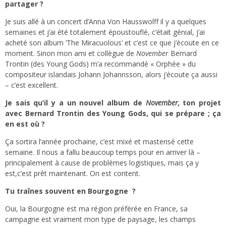
partager ?
Je suis allé à un concert d’
Anna Von Hausswolff
il y a quelques
semaines et j’ai été totalement époustouflé, c’était génial, j’ai
acheté son album ‘The Miracuolous’ et c’est ce que j’écoute en ce
moment. Sinon mon ami et collègue de
November
Bernard
Trontin (des
Young Gods
) m’a recommandé « Orphée » du
compositeur islandais
Johann Johannsson
, alors j’écoute ça aussi
– c’est excellent.
Je sais qu’il y a un nouvel album de
November,
ton projet
avec Bernard Trontin des Young Gods, qui se prépare ; ça
en est où ?
Ça sortira l’année prochaine, c’est mixé et masterisé cette
semaine. Il nous a fallu beaucoup temps pour en arriver là –
principalement à cause de problèmes logistiques, mais ça y
est,c’est prêt maintenant. On est content.
Tu traînes souvent en Bourgogne ?
Oui, la Bourgogne est ma région préférée en France, sa
campagne est vraiment mon type de paysage, les champs