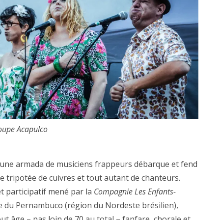
oupe Acapulco
, une armada de musiciens frappeurs débarque et fend
ne tripotée de cuivres et tout autant de chanteurs.
et participatif mené par la
Compagnie Les Enfants-
ue du Pernambuco (région du Nordeste brésilien),
 âge – pas loin de 70 au total – fanfare, chorale et