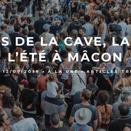
S DE LA CAVE, LA
L’ÉTÉ À MÂCON
12/07/2018
À LA UNE
ARTICLES TR