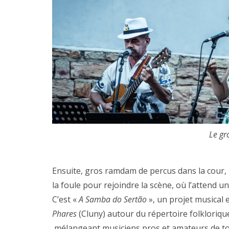
Le gr
Ensuite, gros ramdam de percus dans la cour
la foule pour rejoindre la scène, où l’attend u
C’est «
A Samba do Sertão
», un projet musical 
Phares
(Cluny) autour du répertoire folkloriq
mélangeant musiciens pros et amateurs de tout