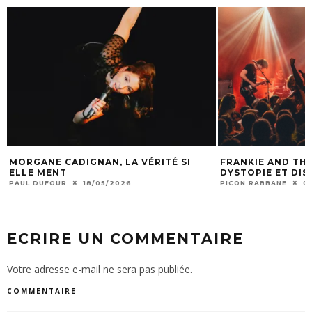
MORGANE CADIGNAN, LA VÉRITÉ SI
FRANKIE AND THE
ELLE MENT
DYSTOPIE ET DI
PAUL DUFOUR
18/05/2026
PICON RABBANE
0
ECRIRE UN COMMENTAIRE
Votre adresse e-mail ne sera pas publiée.
COMMENTAIRE