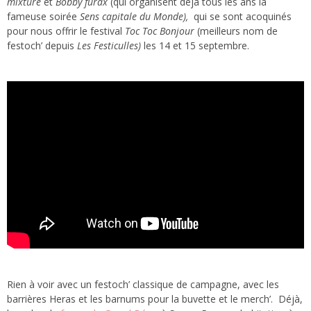
mixture
et
Bobby furax
(qui organisent déjà tous les ans la
fameuse soirée
Sens capitale du Monde),
qui se sont acoquinés
pour nous offrir le festival
Toc Toc Bonjour
(meilleurs nom de
festoch’ depuis
Les Festiculles)
les 14 et 15 septembre.
Rien à voir avec un festoch’ classique de campagne, avec les
barrières Heras et les barnums pour la buvette et le merch’. Déjà,