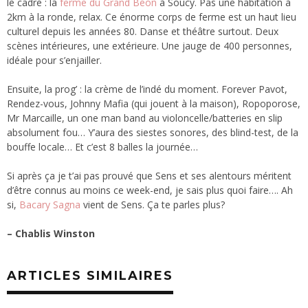
le cadre : la
ferme du Grand Béon
à Soucy. Pas une habitation à
2km à la ronde, relax. Ce énorme corps de ferme est un haut lieu
culturel depuis les années 80. Danse et théâtre surtout. Deux
scènes intérieures, une extérieure. Une jauge de 400 personnes,
idéale pour s’enjailler.
Ensuite, la prog’ : la crème de l’indé du moment. Forever Pavot,
Rendez-vous, Johnny Mafia (qui jouent à la maison), Ropoporose,
Mr Marcaille, un one man band au violoncelle/batteries en slip
absolument fou… Y’aura des siestes sonores, des blind-test, de la
bouffe locale… Et c’est 8 balles la journée…
Si après ça je t’ai pas prouvé que Sens et ses alentours méritent
d’être connus au moins ce week-end, je sais plus quoi faire…. Ah
si,
Bacary Sagna
vient de Sens. Ça te parles plus?
– Chablis Winston
ARTICLES SIMILAIRES