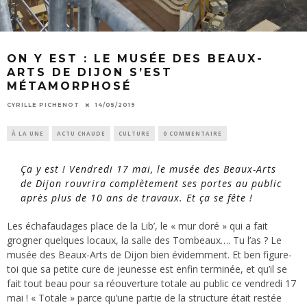
ON Y EST : LE MUSÉE DES BEAUX-
ARTS DE DIJON S’EST
MÉTAMORPHOSÉ
CYRILLE PICHENOT
14/05/2019
À LA UNE
ACTU CHAUDE
CULTURE
0 COMMENTAIRE
Ça y est ! Vendredi 17 mai, le musée des Beaux-Arts
de Dijon rouvrira complètement ses portes au public
après plus de 10 ans de travaux. Et ça se fête !
Les échafaudages place de la Lib’, le « mur doré » qui a fait
grogner quelques locaux, la salle des Tombeaux…. Tu l’as ? Le
musée des Beaux-Arts de Dijon bien évidemment. Et ben figure-
toi que sa petite cure de jeunesse est enfin terminée, et qu’il se
fait tout beau pour sa réouverture totale au public ce vendredi 17
mai ! « Totale » parce qu’une partie de la structure était restée