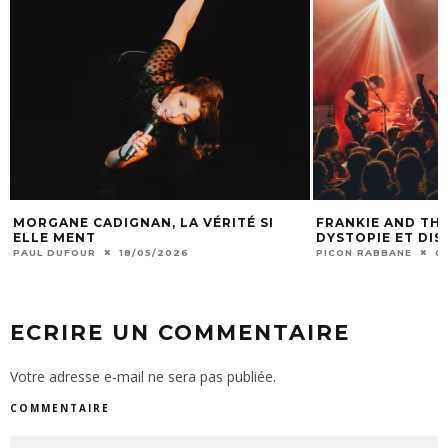
MORGANE CADIGNAN, LA VÉRITÉ SI
FRANKIE AND THE
ELLE MENT
DYSTOPIE ET DI
PAUL DUFOUR
18/05/2026
PICON RABBANE
0
ECRIRE UN COMMENTAIRE
Votre adresse e-mail ne sera pas publiée.
COMMENTAIRE