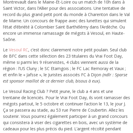
Montrevault dans le Maine-Et-Loire ou un match de 10h dans à
Saint Victor, dans l’Allier pour des associations. Une tentative de
record du plus grand petit pont du monde à Charenton dans le Val
de Marne. Un concours de frappe avec des lunettes qui simulent
l’état d’ébriété à Colombier Saint Barthélémy dans l’Ardèche. Ou
encore un immense ramassage de mégots à Vesoul, en Haute-
Saône.
Le
Vesoul RC
, c’est donc clairement notre petit poulain. Seul club
de BFC dans cette sélection des 23 titulaires du Vrai Foot Day,
même si parmi les 9 réservistes, 4 clubs viennent aussi de la
région : l’US Cluny ; le SC Etamgois ; le FC Lac Remoray et Vaux ;
et enfin le « Jafsse », le Juristes associés FC à Dijon
(ndlr : Sparse
est sponsor maillot de ce dernier club, bisous à eux).
Le Vesoul Racing Club ? Petit jeune, le club a 4 ans et une
trentaine de licenciés. Pour le Vrai Foot Day, ils vont ramasser des
mégots partout, le 5 octobre et continuer l’action le 13, le jour J.
Ça se passera au stade, au 53 rue Pierre de Coubertin. Allez les
soutenir. Vous pourrez également participer à un grand concours
qui consistera à viser des cigarettes en bois, avec un système de
cadeaux pour les plus précis du pied. L’argent récolté pendant