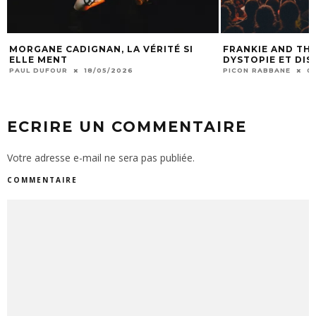
MORGANE CADIGNAN, LA VÉRITÉ SI
FRANKIE AND THE
ELLE MENT
DYSTOPIE ET DI
PAUL DUFOUR
18/05/2026
PICON RABBANE
0
ECRIRE UN COMMENTAIRE
Votre adresse e-mail ne sera pas publiée.
COMMENTAIRE