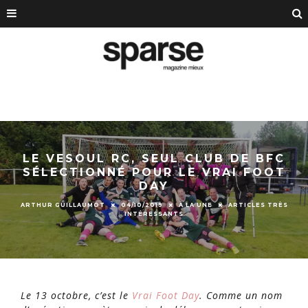
LE VESOUL RC, SEUL CLUB DE BFC
SÉLECTIONNÉ POUR LE VRAI FOOT
DAY
ARTHUR GUILLAUMOT
04/10/2019
À LA UNE
ARTICLES TRÈS
INTÉRESSANTS
Le 13 octobre, c’est le
Vrai Foot Day
. Comme un nom